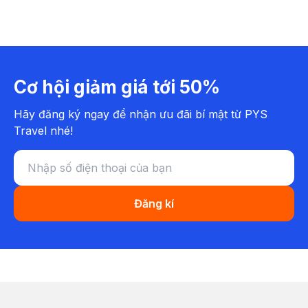
Cơ hội giảm giá tới 50%
Hãy đăng ký ngay để nhận ưu đãi bí mật từ PYS
Travel nhé!
Đăng kí