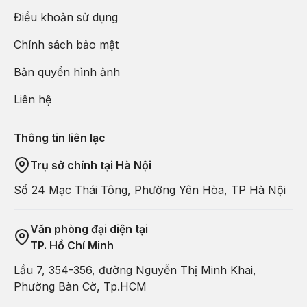
Điều khoản sử dụng
Chính sách bảo mật
Bên cạnh đó, bạn có thể tản bộ trên con đường bán rất nhiều
Bản quyền hình ảnh
đồ lưu niệm, quầy thức ăn truyền thống địa phương dưới không
Liên hệ
gian đẹp như tranh. Có thể nói đây là một địa điểm tham quan ở
Tokyo mà nếu bỏ lỡ thì bạn sẽ tiếc cả đời đấy.
Thông tin liên lạc
Đền Meiji Jingu
Trụ sở chính tại Hà Nội
Khác với những ngôi đền thờ các vị thần ở Nhật Bản, đền Meiji
Jingu thờ Thiên Hoàng Minh Trị Meiji Tenno và Hoàng Thái Hậu
Số 24 Mạc Thái Tông, Phường Yên Hòa, TP Hà Nội
Shoken Kotaigo, được xây vào năm 1920 ở ngay Shibuya,
Tokyo – khu phố đông đúc bậc nhất xứ sở hoa anh đào.
Văn phòng đại diện tại
TP. Hồ Chí Minh
Lầu 7, 354-356, đường Nguyễn Thị Minh Khai,
Phường Bàn Cờ, Tp.HCM