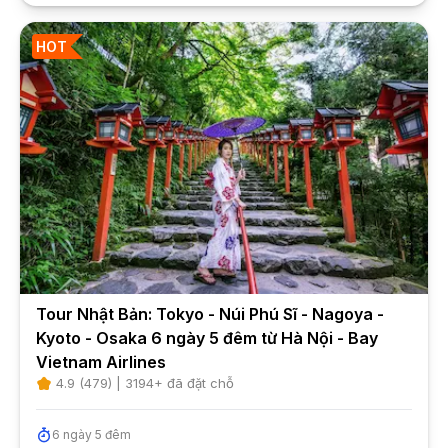
HOT
Tour Nhật Bản: Tokyo - Núi Phú Sĩ - Nagoya -
Kyoto - Osaka 6 ngày 5 đêm từ Hà Nội - Bay
Vietnam Airlines
4.9
(
479
) |
3194
+ đã đặt chỗ
6
ngày
5
đêm