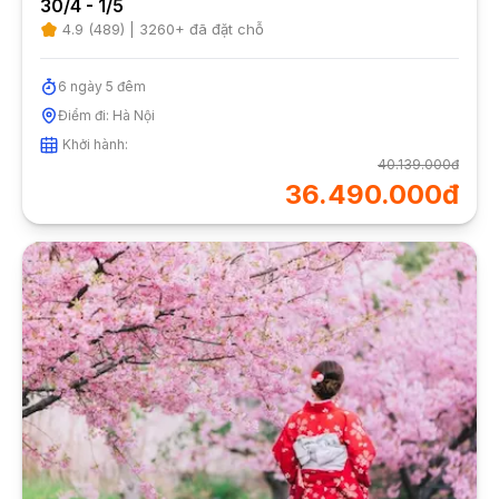
30/4 - 1/5
4.9
(
489
) |
3260
+ đã đặt chỗ
6
ngày
5
đêm
Điểm đi:
Hà Nội
Khởi hành:
40.139.000đ
36.490.000đ