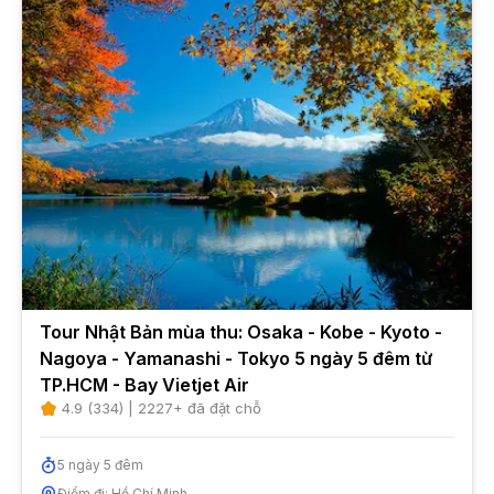
Tour Nhật Bản mùa thu: Osaka - Kobe - Kyoto -
Nagoya - Yamanashi - Tokyo 5 ngày 5 đêm từ
TP.HCM - Bay Vietjet Air
4.9
(
334
) |
2227
+ đã đặt chỗ
5
ngày
5
đêm
Điểm đi:
Hồ Chí Minh