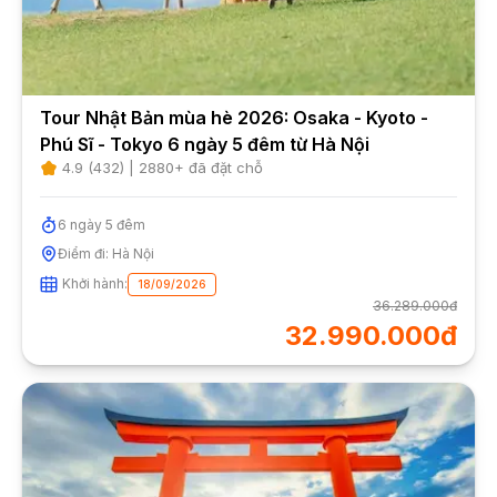
Tour Nhật Bản mùa hè 2026: Osaka - Kyoto -
Phú Sĩ - Tokyo 6 ngày 5 đêm từ Hà Nội
4.9
(
432
) |
2880
+ đã đặt chỗ
6
ngày
5
đêm
Điểm đi:
Hà Nội
Khởi hành:
18/09/2026
36.289.000đ
32.990.000đ