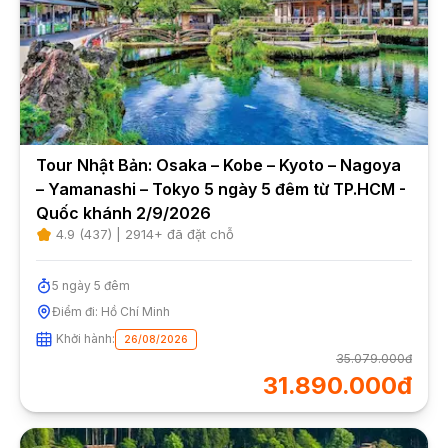
Tour Nhật Bản: Osaka – Kobe – Kyoto – Nagoya
– Yamanashi – Tokyo 5 ngày 5 đêm từ TP.HCM -
Quốc khánh 2/9/2026
4.9
(
437
) |
2914
+ đã đặt chỗ
5
ngày
5
đêm
Điểm đi:
Hồ Chí Minh
Khởi hành:
26/08/2026
35.079.000đ
31.890.000đ