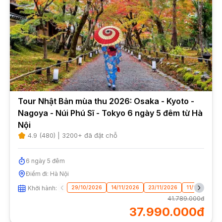
Tour Nhật Bản mùa thu 2026: Osaka - Kyoto -
Nagoya - Núi Phú Sĩ - Tokyo 6 ngày 5 đêm từ Hà
Nội
4.9
(
480
) |
3200
+ đã đặt chỗ
6
ngày
5
đêm
Điểm đi:
Hà Nội
Khởi hành:
29/10/2026
14/11/2026
23/11/2026
11/12/2026
41.789.000đ
37.990.000đ