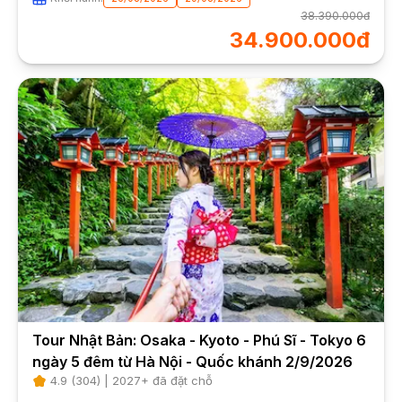
38.390.000đ
34.900.000đ
Tour Nhật Bản: Osaka - Kyoto - Phú Sĩ - Tokyo 6
ngày 5 đêm từ Hà Nội - Quốc khánh 2/9/2026
4.9
(
304
) |
2027
+ đã đặt chỗ