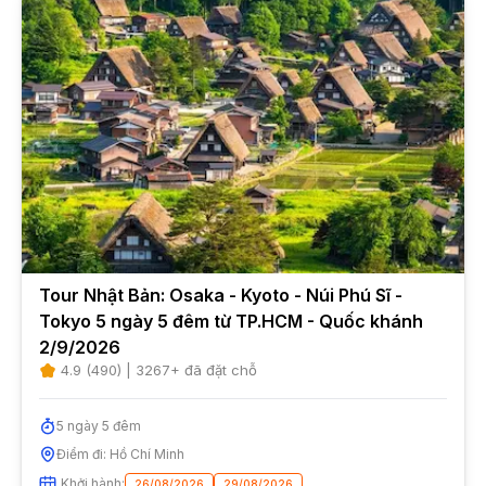
Tour Nhật Bản: Osaka - Kyoto - Núi Phú Sĩ -
Tokyo 5 ngày 5 đêm từ TP.HCM - Quốc khánh
2/9/2026
4.9
(
490
) |
3267
+ đã đặt chỗ
5
ngày
5
đêm
Điểm đi:
Hồ Chí Minh
Khởi hành:
26/08/2026
29/08/2026