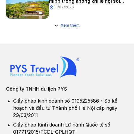
mình trong không khí lễ hội sôi
13/07/2026
động và cảnh sắc tuyệt đẹp
Xem thêm
Công ty TNHH du lịch PYS
Nhắc đến Shibuya, người ta sẽ nghĩ ngay đến những góc phố
Giấy phép kinh doanh số 0105225586 - Sở kế
đông đúc người người qua lại và những cửa hàng thời gian
hoạch và đầu tư Thành phố Hà Nội cấp ngày
đông đảo khách ra vào. Đến đây bạn sẽ nhanh chóng cảm nhận
29/03/2011
được bầu không khí tràn đầy sức sống ở đại lộ Shibuya lớn nhất
Giấy phép Kinh doanh Lữ hành Quốc tế số
nhì thế giới có thể dành cho 2500 người đi qua cùng một lúc,
01771/2015/TCDL-GPLHQT
âm thanh nhạc sôi động kéo dài cả ngày dài, nên văn hóa