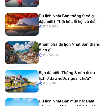
nhất 2026
Du lịch Nhật Bản tháng 9 có gì
đặc biệt? Thời tiết, lễ hội và điểm
17/07/2026
đến 2026
Khám phá du lịch Nhật Bản tháng
8 có gì
15/07/2026
Bạn đã biết: Tháng 8 nên đi du
Khu phố Shibuya
lịch ở đâu nước ngoài chưa?
Là nơi hội tụ những trải nghiệm giải trí thú vị nhất ở Tokyo,
14/07/2026
Shibuya là địa điểm vui chơi giải trí được nhiều bạn trẻ và du
khách ở Nhật Bản yêu thích. Nếu tổng thể của Tokyo toát lên vẻ
đẹp của một đô thị phát triển thì Shibuya là nơi tràn đầy năng
Du lịch Nhật Bản mùa hè: Đắm
lượng nhất của thủ đô xứ sở mặt trời mọc.