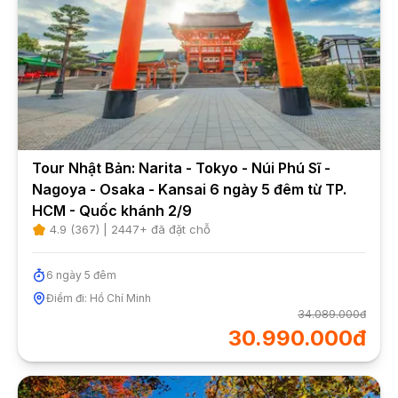
Tour Nhật Bản: Narita - Tokyo - Núi Phú Sĩ -
Nagoya - Osaka - Kansai 6 ngày 5 đêm từ TP.
HCM - Quốc khánh 2/9
4.9
(
367
) |
2447
+ đã đặt chỗ
6
ngày
5
đêm
Điểm đi:
Hồ Chí Minh
34.089.000đ
30.990.000đ