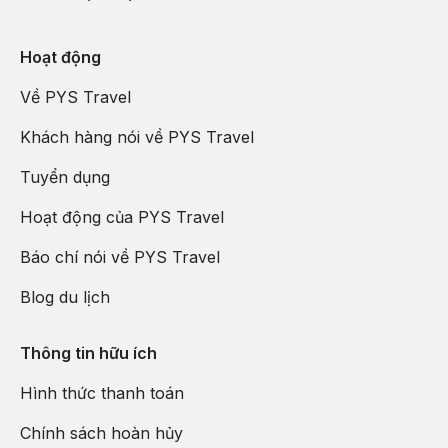
Otaku phát triển mạnh mẽ.
Hoạt động
Chùa Sensoji
Một trong những công trình đặc biệt nhất tọa lạc tại Tokyo là
Về PYS Travel
ngôi chùa cổ Sensoji được ra đời từ năm 645. Hằng năm, các lễ
Khách hàng nói về PYS Travel
hội lớn ở thành phố đều được tổ chức tại khu vực ngôi tháp 5
tầng của chùa, tiêu biểu nhất là lễ hội Sanja Matsuri. Và khi đến
Tuyển dụng
chùa, bạn sẽ có cơ hội cầu nguyện dưới bức tượng Phật Quan
Hoạt động của PYS Travel
Âm nổi tiếng linh thiêng.
Báo chí nói về PYS Travel
Blog du lịch
Thông tin hữu ích
Hình thức thanh toán
Chính sách hoàn hủy