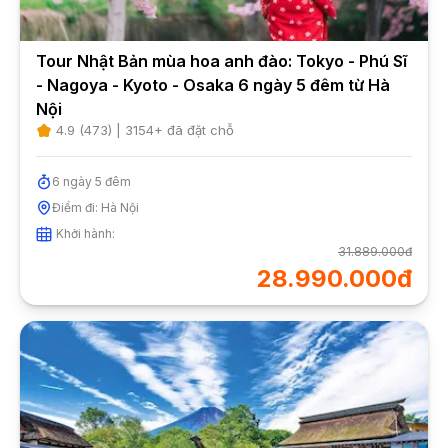
Tour Nhật Bản mùa hoa anh đào: Tokyo - Phú Sĩ
- Nagoya - Kyoto - Osaka 6 ngày 5 đêm từ Hà
Nội
4.9
(
473
) |
3154
+ đã đặt chỗ
6
ngày
5
đêm
Điểm đi:
Hà Nội
Khởi hành:
31.889.000đ
28.990.000đ