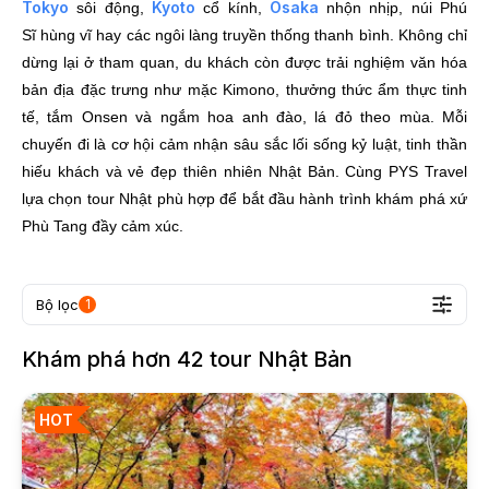
Tokyo
Kyoto
Osaka
sôi động,
cổ kính,
nhộn nhịp, núi Phú
Sĩ hùng vĩ hay các ngôi làng truyền thống thanh bình. Không chỉ
dừng lại ở tham quan, du khách còn được trải nghiệm văn hóa
bản địa đặc trưng như mặc Kimono, thưởng thức ẩm thực tinh
tế, tắm Onsen và ngắm hoa anh đào, lá đỏ theo mùa. Mỗi
chuyến đi là cơ hội cảm nhận sâu sắc lối sống kỷ luật, tinh thần
hiếu khách và vẻ đẹp thiên nhiên Nhật Bản. Cùng PYS Travel
lựa chọn tour Nhật phù hợp để bắt đầu hành trình khám phá xứ
Phù Tang đầy cảm xúc.
Bộ lọc
1
Khám phá hơn
42
tour
Nhật Bản
HOT