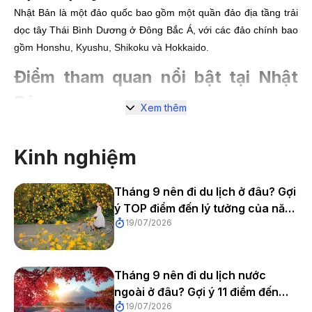
Nhật Bản là một đảo quốc bao gồm một quần đảo địa tầng trải
dọc tây Thái Bình Dương ở Đông Bắc Á, với các đảo chính bao
gồm Honshu, Kyushu, Shikoku và Hokkaido.
Điểm tham quan nổi bật tại Nhật
Bản
Xem thêm
1. Tokyo
Hoàng cung Tokyo
Kinh nghiệm
Hoàng cung Tokyo nằm ngay ở trung tâm thành phố, là nơi
Tháng 9 nên đi du lịch ở đâu? Gợi
dành cho hoàng gia Nhật Bản sinh sống và làm việc. Đây cũng
ý TOP điểm đến lý tưởng của năm
có vai trò trong chính trị - ngoại giao quan trọng vì là nơi hoạt
19/07/2026
2026
động ngoại giao với lãnh đạo các nước. Hơn nữa, nói về mặt
lịch sử thì hoàng cung chính là nơi tôn nghiêm nhất của “quốc
gia hoa anh đào”. Hoàng cung được xây dựng trong một khu
Tháng 9 nên đi du lịch nước
công viên rộng lớn với cảnh vật tuyệt đẹp và được bao bọc bởi
ngoài ở đâu? Gợi ý 11 điểm đến
hào nước và tường thành bằng đá.
19/07/2026
đẹp, dễ đi và đáng trải nghiệm