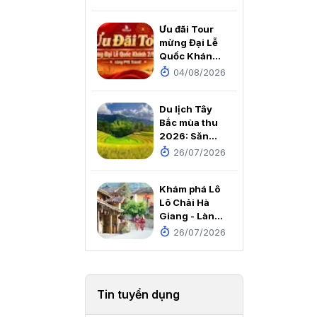
Thiền viện An
Tâm
Ưu đãi Tour
mừng Đại Lễ
Quốc Khánh
2/9/2026
04/08/2026
cùng PYS
Travel
Du lịch Tây
Bắc mùa thu
2026: Săn
mùa vàng, ôm
26/07/2026
trọn núi đồi
rực rỡ trong
Khám phá Lô
tầm mắt
Lô Chải Hà
Giang - Làng
du lịch tốt
26/07/2026
nhất thế giới
2025
Tin tuyển dụng