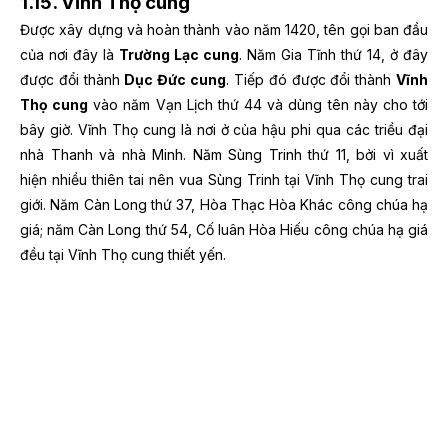
1.15. Vĩnh Thọ cung
Được xây dựng và hoàn thành vào năm 1420, tên gọi ban đầu
của nơi đây là
Trường Lạc cung
. Năm Gia Tĩnh thứ 14, ở đây
được đổi thành
Dục Đức cung
. Tiếp đó được đổi thành
Vĩnh
Thọ cung
vào năm Vạn Lịch thứ 44 và dùng tên này cho tới
bây giờ. Vĩnh Thọ cung là nơi ở của hậu phi qua các triều đại
nhà Thanh và nhà Minh.
Năm Sùng Trinh thứ 11, bởi vì xuất
hiện nhiều thiên tai nên vua Sùng Trinh tại Vĩnh Thọ cung trai
giới.
Năm Càn Long thứ 37, Hòa Thạc Hòa Khác công chúa hạ
giá; năm Càn Long thứ 54, Cố luân Hòa Hiếu công chúa hạ giá
đều tại Vĩnh Thọ cung thiết yến.