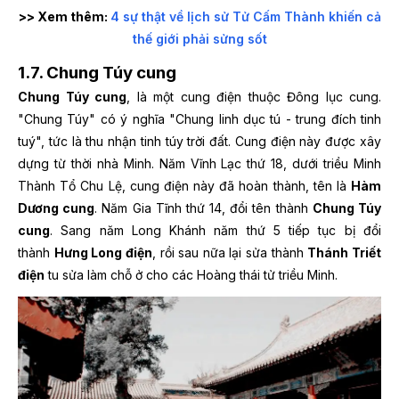
>> Xem thêm:
4 sự thật về lịch sử Tử Cấm Thành khiến cả
thế giới phải sửng sốt
1.7. Chung Túy cung
Chung Túy cung
, là một cung điện thuộc Đông lục cung.
"Chung Túy" có ý nghĩa "Chung linh dục tú - trung đích tinh
tuý", tức là thu nhận tinh túy trời đất. Cung điện này được xây
dựng từ thời nhà Minh. Năm Vĩnh Lạc thứ 18, dưới triều Minh
Thành Tổ Chu Lệ, cung điện này đã hoàn thành, tên là
Hàm
Dương cung
. Năm Gia Tĩnh thứ 14, đổi tên thành
Chung Túy
cung
. Sang năm Long Khánh năm thứ 5 tiếp tục bị đổi
thành
Hưng Long điện
, rồi sau nữa lại sửa thành
Thánh Triết
điện
tu sửa làm chỗ ở cho các Hoàng thái tử triều Minh.