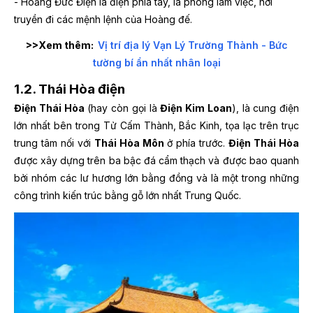
- Hoằng Đức Điện là điện phía tây, là phòng làm việc, nơi
truyền đi các mệnh lệnh của Hoàng đế.
>>Xem thêm:
Vị trí địa lý Vạn Lý Trường Thành - Bức
tường bí ẩn nhất nhân loại
1.2. Thái Hòa điện
Điện Thái Hòa
(hay còn gọi là
Điện Kim Loan
), là cung điện
lớn nhất bên trong Tử Cấm Thành, Bắc Kinh, tọa lạc trên trục
trung tâm nối với
Thái Hòa Môn
ở phía trước.
Điện Thái Hòa
được xây dựng trên ba bậc đá cẩm thạch và được bao quanh
bởi nhóm các lư hương lớn bằng đồng và là một trong những
công trình kiến trúc bằng gỗ lớn nhất Trung Quốc.