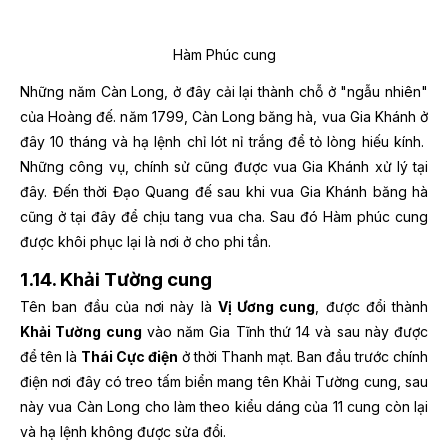
Hàm Phúc cung
Những năm Càn Long, ở đây cải lại thành chỗ ở "ngẫu nhiên"
của Hoàng đế. năm 1799, Càn Long băng hà, vua Gia Khánh ở
đây 10 tháng và hạ lệnh chỉ lót nỉ trắng để tỏ lòng hiếu kính.
Những công vụ, chính sử cũng được vua Gia Khánh xử lý tại
đây. Đến thời Đạo Quang đế sau khi vua Gia Khánh băng hà
cũng ở tại đây để chịu tang vua cha. Sau đó Hàm phúc cung
được khôi phục lại là nơi ở cho phi tần.
1.14. Khải Tường cung
Tên ban đầu của nơi này là
Vị Ương cung
, được đổi thành
Khải Tường cung
vào năm Gia Tĩnh thứ 14 và sau này được
để tên là
Thái Cực điện
ở thời Thanh mạt. Ban đầu trước chính
điện nơi đây có treo tấm biển mang tên Khải Tường cung, sau
này vua Càn Long cho làm theo kiểu dáng của 11 cung còn lại
và hạ lệnh không được sửa đổi.