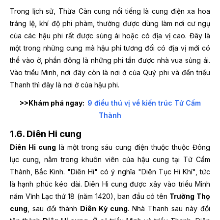
Trong lịch sử, Thừa Càn cung nổi tiếng là cung điện xa hoa
tráng lệ, khí độ phi phàm, thường được dùng làm nơi cư ngụ
của các hậu phi rất được sủng ái hoặc có địa vị cao.
Đây là
một trong những cung mà hậu phi tương đối có địa vị mới có
thể vào ở, phần đông là những phi tần được nhà vua sủng ái.
Vào triều Minh, nơi đây còn là nơi ở của Quý phi và đến triều
Thanh thì đây là nơi ở của hậu phi.
>>Khám phá ngay:
9 điều thú vị về kiến trúc Tử Cấm
Thành
1.6. Diên Hi cung
Diên Hi cung
là một trong sáu cung điện thuộc thuộc Đông
lục cung, nằm trong khuôn viên của hậu cung tại Tử Cấm
Thành, Bắc Kinh. "Diên Hi" có ý nghĩa "Diên Tục Hi Khí", tức
là hạnh phúc kéo dài.
Diên Hi cung được xây vào triều Minh
năm Vĩnh Lạc thứ 18 (năm 1420), ban đầu có tên
Trường Thọ
cung
, sau đổi thành
Diên Kỳ cung
. Nhà Thanh sau này đổi