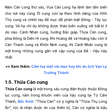
Năm Càn Long thứ sáu, Vua Càn Long hạ lệnh làm tấm biển
cho nơi này cùng 10 cung còn lại theo hình dáng của Vĩnh
Thọ cung và chính tay đề mục để phân biệt Đông - Tây lục
cung. Và hạ chỉ dụ không được tháo biển xuống với bất kì lí
do nào. Cảnh Nhân cung, hướng Bắc giáp Thừa Càn cung,
phía Đông là Diên Hi cung. Khi Hoàng đế và Hoàng hậu còn ở
Càn Thanh cung và Khôn Ninh cung, thì Cảnh Nhân cung là
một trong những cung gần với cặp cung của Đế - Hậu này
nhất.
>> Xem thêm:
Cầm tay một vài mẹo hay khi du lịch Vạn Lý
Trường Thành
1.5. Thừa Càn cung
Thừa Càn cung
là một trong sáu cung điện thuộc thuộc Đông
lục cung, nằm trong khuôn viên của hậu cung tại Tử Cấm
Thành,
Bắc Kinh
. "Thừa Càn" có ý nghĩa là "Thừa Thụ Long
Ân", tức là nhận được ơn của thiên tử, Càn có nghĩa là bầu