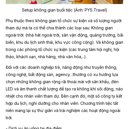
Setup không gian buổi tiệc (Ảnh: PYS Travel)
Phụ thuộc theo không gian tổ chức sự kiện và số lượng người
tham dự mà ta có thể chia thành các loại sau: Không gian
ngoài trời: (nhà hát ngoài trời, sân vận động, quảng trường, bãi
biển, khu du lịch sinh thái, khu vực công cộng). Và không gian
trong các phòng tổ chức sự kiện (các trung tâm hội nghị, hội
thảo, khách sạn, nhà hàng, nhà văn hóa,..).
Đối với các doanh nghiệp trẻ, năng động như truyền thông,
công nghệ, bất động sản, agency…thường có xu hướng lựa
chọn những không gian rộng rãi thoải mái với sân khấu, đèn
LED và âm thanh chất lượng để tạo ra không khí sôi động, náo
nhiệt cho nhân viên tham dự. Bên cạnh đó, một số công ty kết
hợp du lịch, nghỉ dưỡng cho nhân viên. Chương trình tiệc tất
niên mang lại sự thư giãn và trải nghiệm các hoạt động ngoài
trời.
- Dịch vụ ăn uống tại địa điểm