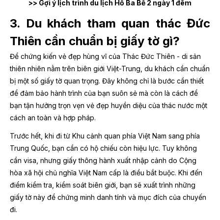
>> Gợi ý lịch trình du lịch Hồ Ba Bể 2 ngày 1 đêm
3. Du khách tham quan thác Đức
Thiên cần chuẩn bị giấy tờ gì?
Để chứng kiến vẻ đẹp hùng vĩ của Thác Đức Thiên - di sản
thiên nhiên nằm trên biên giới Việt-Trung, du khách cần chuẩn
bị một số giấy tờ quan trọng. Đây không chỉ là bước cần thiết
để đảm bảo hành trình của bạn suôn sẻ mà còn là cách để
bạn tận hưởng trọn vẹn vẻ đẹp huyền diệu của thác nước một
cách an toàn và hợp pháp.
Trước hết, khi đi từ Khu cảnh quan phía Việt Nam sang phía
Trung Quốc, bạn cần có hộ chiếu còn hiệu lực. Tuy không
cần visa, nhưng giấy thông hành xuất nhập cảnh do Cộng
hòa xã hội chủ nghĩa Việt Nam cấp là điều bắt buộc. Khi đến
điểm kiểm tra, kiểm soát biên giới, bạn sẽ xuất trình những
giấy tờ này để chứng minh danh tính và mục đích của chuyến
đi.