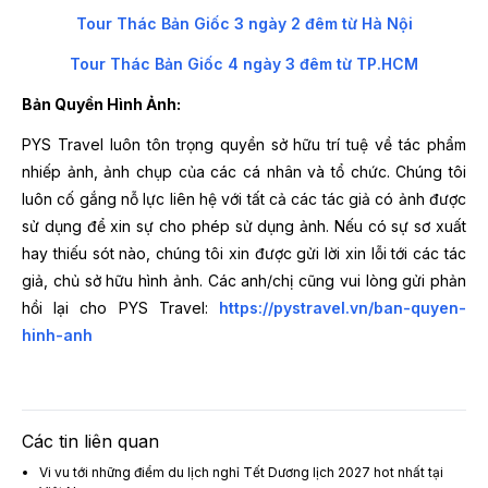
Tour Thác Bản Giốc 3 ngày 2 đêm từ Hà Nội
Tour Thác Bản Giốc 4 ngày 3 đêm từ TP.HCM
Bản Quyền Hình Ảnh:
PYS Travel luôn tôn trọng quyền sở hữu trí tuệ về tác phẩm
nhiếp ảnh, ảnh chụp của các cá nhân và tổ chức. Chúng tôi
luôn cố gắng nỗ lực liên hệ với tất cả các tác giả có ảnh được
sử dụng để xin sự cho phép sử dụng ảnh. Nếu có sự sơ xuất
hay thiếu sót nào, chúng tôi xin được gửi lời xin lỗi tới các tác
giả, chủ sở hữu hình ảnh. Các anh/chị cũng vui lòng gửi phản
hồi lại cho PYS Travel:
https://pystravel.vn/ban-quyen-
hinh-anh
Các tin liên quan
Vi vu tới những điểm du lịch nghỉ Tết Dương lịch 2027 hot nhất tại