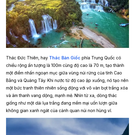
Thác Đức Thiên, hay
Thác Bản Giốc
phía Trung Quốc có
chiều rộng ấn tượng là 100m cùng độ cao là 70 m, tạo thành
một điểm nhấn ngoạn mục giữa vùng núi rừng của tỉnh Cao
Bằng và Quảng Tây. Khi nước từ độ cao ập xuống, nó tạo nên
một bức tranh thiên nhiên sống động với vô vàn bọt trắng xóa
và âm thanh vang dộng, mạnh mẽ. Nhìn từ xa, dòng thác
giống như một dải lụa trắng đang mềm mại uốn lượn giữa
không gian xanh ngát của cảnh quan núi non hùng vĩ.