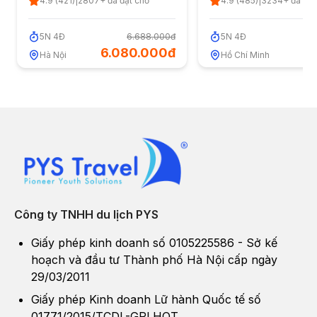
4.9
(
421
)
|
2807
+ đã đặt chỗ
4.9
(
485
)
|
3234
+ đã đặt
5
N
4
Đ
6.688.000đ
5
N
4
Đ
6.080.000đ
Hà Nội
Hồ Chí Minh
Công ty TNHH du lịch PYS
Giấy phép kinh doanh số 0105225586 - Sở kế
hoạch và đầu tư Thành phố Hà Nội cấp ngày
29/03/2011
Giấy phép Kinh doanh Lữ hành Quốc tế số
01771/2015/TCDL-GPLHQT