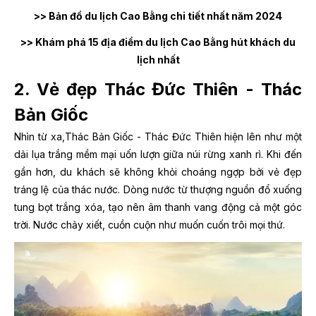
>> Bản đồ du lịch Cao Bằng chi tiết nhất năm 2024
>> Khám phá 15 địa điểm du lịch Cao Bằng hút khách du
lịch nhất
2. Vẻ đẹp Thác Đức Thiên - Thác
Bản Giốc
Nhìn từ xa,Thác Bản Giốc - Thác Đức Thiên hiện lên như một
dải lụa trắng mềm mại uốn lượn giữa núi rừng xanh rì. Khi đến
gần hơn, du khách sẽ không khỏi choáng ngợp bởi vẻ đẹp
tráng lệ của thác nước. Dòng nước từ thượng nguồn đổ xuống
tung bọt trắng xóa, tạo nên âm thanh vang động cả một góc
trời. Nước chảy xiết, cuồn cuộn như muốn cuốn trôi mọi thứ.