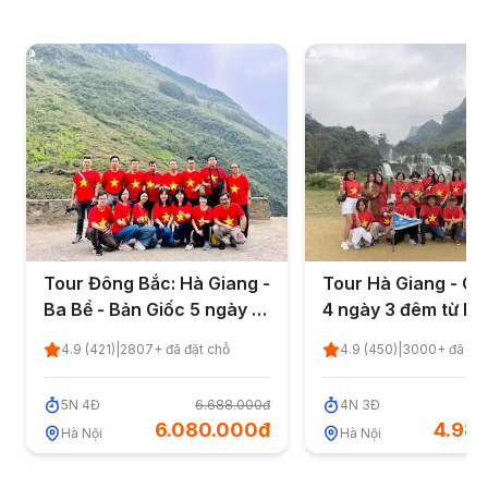
Tour Đông Bắc: Hà Giang -
Tour Hà Giang - C
Ba Bể - Bản Giốc 5 ngày 4
4 ngày 3 đêm từ Hà
đêm từ Hà Nội
4.9
(
421
)
|
2807
+ đã đặt chỗ
4.9
(
450
)
|
3000
+ đã đặt
5
N
4
Đ
6.688.000đ
4
N
3
Đ
5
6.080.000đ
4.98
Hà Nội
Hà Nội