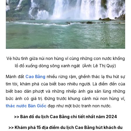
Vẻ hữu tình giữa núi non hùng vĩ cùng những con nước khổng
lồ đổ xuống dòng sông xanh ngát (Ảnh: Lê Thị Quý)
Mảnh đất
Cao Bằng
nhiều rừng rậm, ghềnh thác lạ thu hút sự
tìm tòi, khám phá của biết bao nhiêu người. Là điểm đến của
biết bao dân phượt và những nhiếp ảnh gia săn lùng những
bức ảnh có giá trị. Đứng trước khung cảnh núi non hùng vĩ,
thác nước Bản Giốc
đẹp như một bức tranh non nước.
>> Bản đồ du lịch Cao Bằng chi tiết nhất năm 2024
>> Khám phá 15 địa điểm du lịch Cao Bằng hút khách du