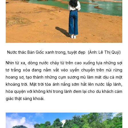
Nước thác Bản Giốc xanh trong, tuyệt đẹp (Ảnh: Lê Thị Quý)
Nhìn từ xa, dòng nước chảy từ trên cao xuống tựa những sợi
tơ trắng xóa đang nằm vắt vẻo uyển chuyển trên núi rừng
hoang sơ, tạo thành những cụm sương mù làm mát dịu cả một
khoảng trời. Mặt trời tỏa ánh nắng sớm hắt lên nước lấp lánh,
hòa quyện với không khí trong lành đem lại cho du khách cảm
giác thật sảng khoái.