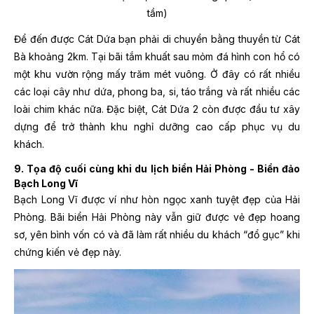
tầm)
Để đến được Cát Dứa bạn phải di chuyển bằng thuyền từ Cát
Bà khoảng 2km. Tại bãi tắm khuất sau mỏm đá hình con hổ có
một khu vườn rộng mấy trăm mét vuông. Ở đây có rất nhiều
các loại cây như dứa, phong ba, si, táo trắng và rất nhiều các
loài chim khác nữa. Đặc biệt, Cát Dứa 2 còn được đầu tư xây
dựng để trở thành khu nghỉ dưỡng cao cấp phục vụ du
khách.
9. Tọa độ cuối cùng khi du lịch biển Hải Phòng - Biển đảo
Bạch Long Vĩ
Bạch Long Vĩ được ví như hòn ngọc xanh tuyệt đẹp của Hải
Phòng. Bãi biển Hải Phòng này vẫn giữ được vẻ đẹp hoang
sơ, yên bình vốn có và đã làm rất nhiều du khách “đổ gục” khi
chứng kiến vẻ đẹp này.