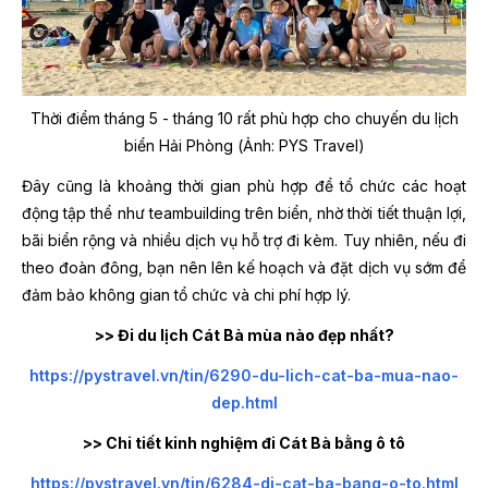
Thời điểm tháng 5 - tháng 10 rất phù hợp cho chuyến du lịch
biển Hải Phòng (Ảnh: PYS Travel)
Đây cũng là khoảng thời gian phù hợp để tổ chức các hoạt
động tập thể như teambuilding trên biển, nhờ thời tiết thuận lợi,
bãi biển rộng và nhiều dịch vụ hỗ trợ đi kèm. Tuy nhiên, nếu đi
theo đoàn đông, bạn nên lên kế hoạch và đặt dịch vụ sớm để
đảm bảo không gian tổ chức và chi phí hợp lý.
>> Đi du lịch Cát Bà mùa nào đẹp nhất?
https://pystravel.vn/tin/6290-du-lich-cat-ba-mua-nao-
dep.html
>> Chi tiết kinh nghiệm đi Cát Bà bằng ô tô
https://pystravel.vn/tin/6284-di-cat-ba-bang-o-to.html