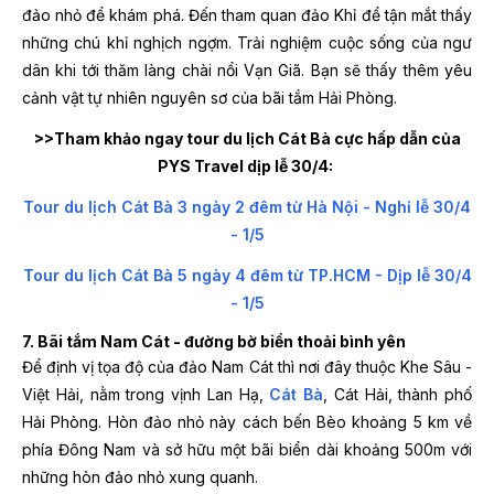
đảo nhỏ để khám phá. Đến tham quan đảo Khỉ để tận mắt thấy
những chú khỉ nghịch ngợm. Trải nghiệm cuộc sống của ngư
dân khi tới thăm làng chài nổi Vạn Giã. Bạn sẽ thấy thêm yêu
cảnh vật tự nhiên nguyên sơ của bãi tắm Hải Phòng.
>>Tham khảo ngay tour du lịch Cát Bà cực hấp dẫn của
PYS Travel dịp lễ 30/4:
Tour du lịch Cát Bà 3 ngày 2 đêm từ Hà Nội - Nghỉ lễ 30/4
- 1/5
Tour du lịch Cát Bà 5 ngày 4 đêm từ TP.HCM - Dịp lễ 30/4
- 1/5
7. Bãi tắm Nam Cát - đường bờ biển thoải bình yên
Để định vị tọa độ của đảo Nam Cát thì nơi đây thuộc Khe Sâu -
Việt Hải, nằm trong vịnh Lan Hạ,
Cát Bà
, Cát Hải, thành phố
Hải Phòng. Hòn đảo nhỏ này cách bến Bèo khoảng 5 km về
phía Đông Nam và sở hữu một bãi biển dài khoảng 500m với
những hòn đảo nhỏ xung quanh.