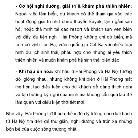
- Cơ hội nghỉ dưỡng, giải trí & khám phá thiên nhiên:
Ngoài việc tắm biển, du khách có thể tham gia vào các
hoạt động giải trí như chèo thuyền kayak, lặn ngắm san
hô, hoặc thả mình tại các resort và khách sạn ven biển
với đầy đủ tiện nghi. Hải Phòng không chỉ có biển, mà
còn có vịnh Lan Hạ, vườn quốc gia Cát Bà với nhiều loại
hình du lịch sinh thái, phẩu hợp cho những ai yêu thích
thiên nhiên và muốn khám phá hệ sinh thái biển đảo.
- Khí hậu ôn hòa:
Khí hậu ở Hải Phòng và Hà Nội tương
đối giống nhau, nhưng không khí biển ở Hải Phòng mát
mẻ hơn, tạo điều kiện cho du khách dễ dàng thích nghi
và tận hưởng kỳ nghỉ của mình mà không cần quá lâu để
làm quen với điều kiện thời tiết mới.
Nhờ vậy, Hải Phòng trở thành điểm đến lý tưởng cho du khách
từ Hà Nội tìm đến để thư giãn, nghỉ dưỡng và trốn xa những
bộn bề của cuộc sống thường nhật.