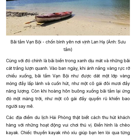
Bãi tắm Vạn Bội - chốn bình yên nơi vịnh Lan Hạ (Ảnh: Sưu
tầm)
Cùng với đó chính là bãi biển trong xanh dịu mát và những bãi
cát trắng lượn quanh. Vào ban ngày, khi ánh nắng vàng rực rỡ
chiếu xuống, bãi tắm Vạn Bội như được dát một lớp vàng
mỏng đầy lấp lánh và cuốn hút, như một cô gái đôi mươi đầy
năng lượng. Còn khi hoàng hôn buông xuống bãi tắm lại ửng
đỏ một mảng trời, như một cô gái đầy quyến rũ khiến bao
người say mê.
Các địa điểm du lịch Hải Phòng thật biết cách thu hút khách
hàng với những hoạt động vui chơi thú vị. Điển hình là chèo
kayak. Chiếc thuyền kayak nhỏ xíu giúp bạn len lỏi qua từng