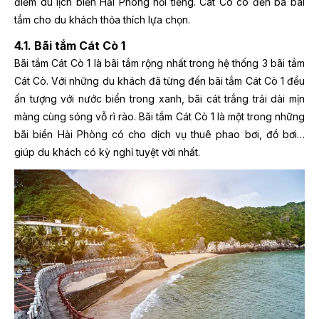
điểm du lịch biển Hải Phòng nổi tiếng. Cát Cò có đến ba bãi
tắm cho du khách thỏa thích lựa chọn.
4.1. Bãi tắm Cát Cò 1
Bãi tắm Cát Cò 1 là bãi tắm rộng nhất trong hệ thống 3 bãi tắm
Cát Cò. Với những du khách đã từng đến bãi tắm Cát Cò 1 đều
ấn tượng với nước biển trong xanh, bãi cát trắng trải dài mịn
màng cùng sóng vỗ rì rào. Bãi tắm Cát Cò 1 là một trong những
bãi biển Hải Phòng có cho dịch vụ thuê phao bơi, đồ bơi…
giúp du khách có kỳ nghỉ tuyệt vời nhất.