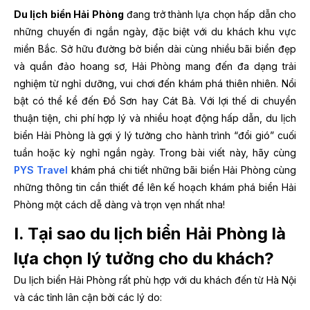
Du lịch biển Hải Phòng
đang trở thành lựa chọn hấp dẫn cho
những chuyến đi ngắn ngày, đặc biệt với du khách khu vực
miền Bắc. Sở hữu đường bờ biển dài cùng nhiều bãi biển đẹp
và quần đảo hoang sơ,
Hải Phòng
mang đến đa dạng trải
nghiệm từ nghỉ dưỡng, vui chơi đến khám phá thiên nhiên. Nổi
bật có thể kể đến
Đồ Sơn
hay
Cát Bà.
Với lợi thế di chuyển
thuận tiện, chi phí hợp lý và nhiều hoạt động hấp dẫn, du lịch
biển Hải Phòng là gợi ý lý tưởng cho hành trình “đổi gió” cuối
tuần hoặc kỳ nghỉ ngắn ngày. Trong bài viết này, hãy cùng
PYS Travel
khám phá chi tiết những bãi biển Hải Phòng cùng
những thông tin cần thiết để lên kế hoạch khám phá biển Hải
Phòng một cách dễ dàng và trọn vẹn nhất nha!
I. Tại sao du lịch biển Hải Phòng là
lựa chọn lý tưởng cho du khách?
Du lịch biển Hải Phòng rất phù hợp với du khách đến từ Hà Nội
và các tỉnh lân cận bởi các lý do: