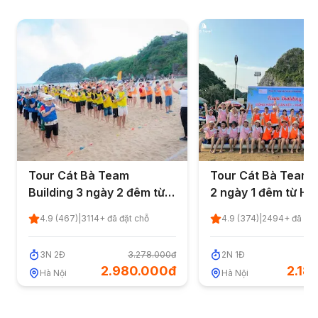
Tour Cát Bà Team
Tour Cát Bà Teamb
Building 3 ngày 2 đêm từ
2 ngày 1 đêm từ Hà
Hà Nội
4.9
(
467
)
|
3114
+ đã đặt chỗ
4.9
(
374
)
|
2494
+ đã đặt
3
N
2
Đ
3.278.000đ
2
N
1
Đ
2
2.980.000đ
2.18
Hà Nội
Hà Nội