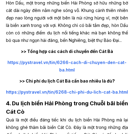
Hòn Dấu, một trong những biển Hải Phòng sở hữu những bờ
cát dài ngày đêm nằm nghe sóng vỗ. Khung cảnh thiên nhiên
đẹp nao lòng người với một bên là núi rừng hùng vĩ, một bên
là biển xanh trong vời vợi. Không chỉ có bãi tắm đẹp, hòn Dấu
còn có những điểm du lịch nổi tiếng khác mà bạn không thể
bỏ qua như ngọn hải đăng, bến Nghiêng, biệt thự Bảo Đại...
>> Tổng hợp các cách di chuyển đến Cát Bà
https://pystravel.vn/tin/6266-cach-di-chuyen-den-cat-
ba.html
>> Chi phí du lịch Cát Bà cần bao nhiêu là đù?
https://pystravel.vn/tin/6268-chi-phi-du-lich-cat-ba.html
4. Du lịch biển Hải Phòng trong Chuỗi bãi biển
Cát Cò
Quả là một điều đáng tiếc khi du lịch biển Hải Phòng mà lại
không ghé thăm bãi biển Cát Cò. Đây là một trong những địa