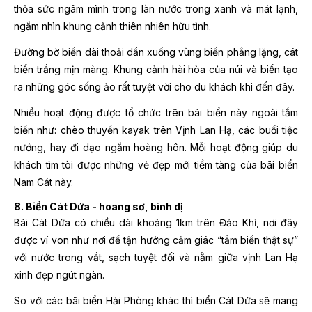
thỏa sức ngâm mình trong làn nước trong xanh và mát lạnh,
ngắm nhìn khung cảnh thiên nhiên hữu tình.
Đường bờ biển dài thoải dần xuống vùng biển phẳng lặng, cát
biển trắng mịn màng. Khung cảnh hài hòa của núi và biển tạo
ra những góc sống ảo rất tuyệt vời cho du khách khi đến đây.
Nhiều hoạt động được tổ chức trên bãi biển này ngoài tắm
biển như: chèo thuyền kayak trên Vịnh Lan Hạ, các buổi tiệc
nướng, hay đi dạo ngắm hoàng hôn. Mỗi hoạt động giúp du
khách tìm tòi được những vẻ đẹp mới tiềm tàng của bãi biển
Nam Cát này.
8. Biển Cát Dứa - hoang sơ, bình dị
Bãi Cát Dứa có chiều dài khoảng 1km trên Đảo Khỉ, nơi đây
được ví von như nơi để tận hưởng cảm giác “tắm biển thật sự”
với nước trong vắt, sạch tuyệt đối và nằm giữa vịnh Lan Hạ
xinh đẹp ngút ngàn.
So với các bãi biển Hải Phòng khác thì biển Cát Dứa sẽ mang