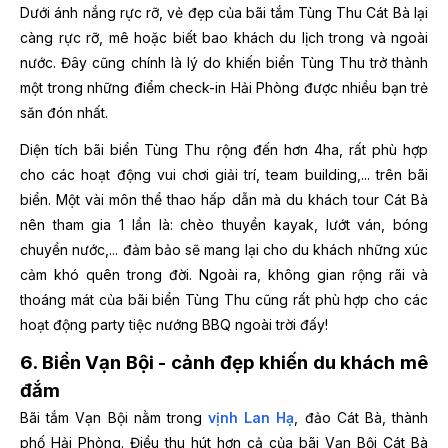
Dưới ánh nắng rực rỡ, vẻ đẹp của bãi tắm Tùng Thu Cát Bà lại
càng rực rỡ, mê hoặc biết bao khách du lịch trong và ngoài
nước. Đây cũng chính là lý do khiến biển Tùng Thu trở thành
một trong những điểm check-in Hải Phòng được nhiều bạn trẻ
săn đón nhất.
Diện tích bãi biển Tùng Thu rộng đến hơn 4ha, rất phù hợp
cho các hoạt động vui chơi giải trí, team building,... trên bãi
biển. Một vài môn thể thao hấp dẫn mà du khách tour Cát Bà
nên tham gia 1 lần là: chèo thuyền kayak, lướt ván, bóng
chuyền nước,... đảm bảo sẽ mang lại cho du khách những xúc
cảm khó quên trong đời. Ngoài ra, không gian rộng rãi và
thoáng mát của bãi biển Tùng Thu cũng rất phù hợp cho các
hoạt động party tiệc nướng BBQ ngoài trời đấy!
6. Biển Vạn Bội - cảnh đẹp khiến du khách mê
đắm
Bãi tắm Vạn Bội nằm trong
vịnh Lan Hạ
, đảo Cát Bà, thành
phố Hải Phòng. Điều thu hút hơn cả của bãi Vạn Bội Cát Bà