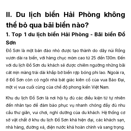
II. Du lịch biển Hải Phòng không
thể bỏ qua bãi biển nào?
1. Top 1 du lịch biển Hải Phòng - Bãi biển Đồ
Sơn
Ðồ Sơn là một bán đảo nhỏ được tạo thành do dãy núi Rồng
vươn dài ra biển, với hàng chục mỏm cao từ 25 đến 130m. Đến
với du lịch Đồ Sơn du khách sẽ được chiêm ngưỡng những bãi
cát mịn màng trải dài khắp bờ biển rợp bóng phi lao. Ngoài ra,
ở Đồ Sơn còn có ngôi nhà bát giác kiên cố của vua Bảo Đại,
một vị vua cuối cùng của chế độ phong kiến Việt Nam.
Khu du lịch Ðồ Sơn là nơi hội tụ đủ các điều kiện từ tự nhiên
đến nhân tạo để đảm bảo phục vụ nhanh chóng đầy đủ nhu
cầu thư giãn, vui chơi, nghỉ dưỡng của du khách. Hệ thống cơ
sở vật chất ở khu du lịch Đồ Sơn khá hiện đại, các khách sạn,
nhà hàng, đường xá, điện nước khá hoàn chỉnh và sang trọng.