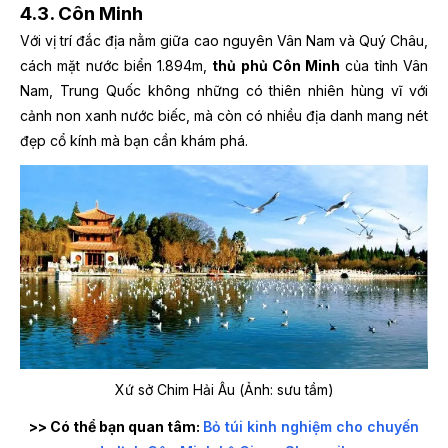
4.3. Côn Minh
Với vị trí đắc địa nằm giữa cao nguyên Vân Nam và Quý Châu,
cách mặt nước biển 1.894m,
thủ phủ Côn Minh
của tỉnh Vân
Nam, Trung Quốc không những có thiên nhiên hùng vĩ với
cảnh non xanh nước biếc, mà còn có nhiều địa danh mang nét
đẹp cổ kính mà bạn cần khám phá.
Xứ sở Chim Hải Âu (Ảnh: sưu tầm)
>> Có thể bạn quan tâm:
Bỏ túi kinh nghiệm cho chuyến