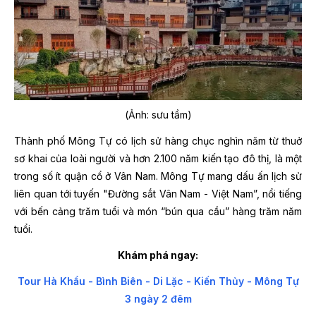
(Ảnh: sưu tầm)
Thành phố Mông Tự có lịch sử hàng chục nghìn năm từ thuở
sơ khai của loài người và hơn 2.100 năm kiến ​​tạo đô thị, là một
trong số ít quận cổ ở Vân Nam. Mông Tự mang dấu ấn lịch sử
liên quan tới tuyến "Đường sắt Vân Nam - Việt Nam”, nổi tiếng
với bến cảng trăm tuổi và món “bún qua cầu” hàng trăm năm
tuổi.
Khám phá ngay:
Tour Hà Khẩu - Bình Biên - Di Lặc - Kiến Thủy - Mông Tự
3 ngày 2 đêm