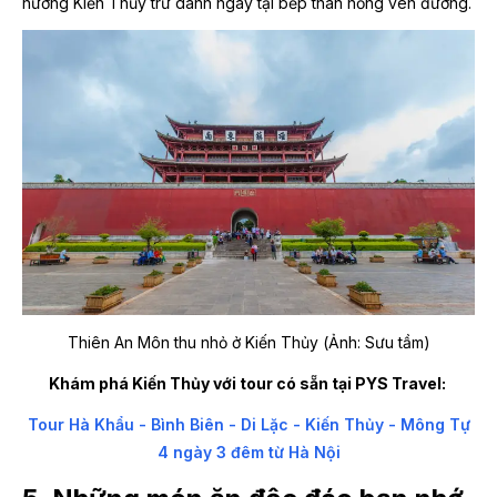
nướng Kiến Thủy trứ danh ngay tại bếp than hồng ven đường.
Thiên An Môn thu nhỏ ở Kiến Thủy (Ảnh: Sưu tầm)
Khám phá Kiến Thủy với tour có sẵn tại PYS Travel:
Tour Hà Khẩu - Bình Biên - Di Lặc - Kiến Thủy - Mông Tự
4 ngày 3 đêm từ Hà Nội