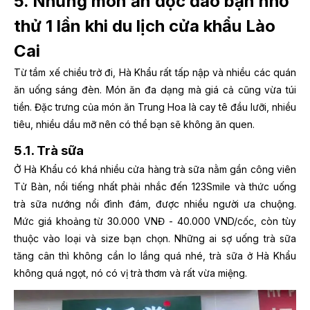
5. Những món ăn độc đáo bạn nhớ
thử 1 lần khi du lịch cửa khẩu Lào
Cai
Từ tầm xế chiều trở đi, Hà Khẩu rất tấp nập và nhiều các quán
ăn uống sáng đèn. Món ăn đa dạng mà giá cả cũng vừa túi
tiền. Đặc trưng của món ăn Trung Hoa là cay tê đầu lưỡi, nhiều
tiêu, nhiều dầu mỡ nên có thể bạn sẽ không ăn quen.
5.1. Trà sữa
Ở Hà Khẩu có khá nhiều cửa hàng trà sữa nằm gần công viên
Tử Bàn, nổi tiếng nhất phải nhắc đến 123Smile và thức uống
trà sữa nướng nổi đình đám, được nhiều người ưa chuộng.
Mức giá khoảng từ 30.000 VNĐ - 40.000 VND/cốc, còn tùy
thuộc vào loại và size bạn chọn. Những ai sợ uống trà sữa
tăng cân thì không cần lo lắng quá nhé, trà sữa ở Hà Khẩu
không quá ngọt, nó có vị trà thơm và rất vừa miệng.