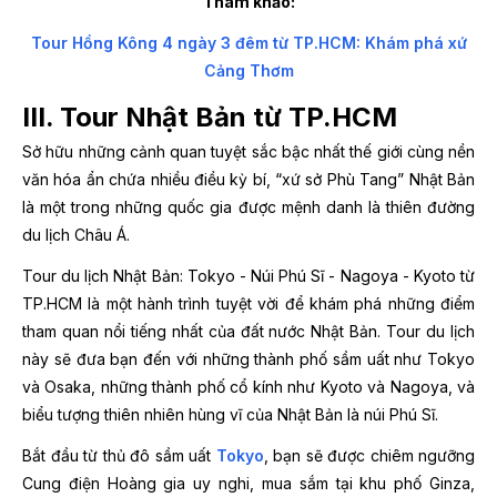
Tham khảo:
Tour Hồng Kông 4 ngày 3 đêm từ TP.HCM: Khám phá xứ
Cảng Thơm
III. Tour Nhật Bản từ TP.HCM
Sở hữu những cảnh quan tuyệt sắc bậc nhất thế giới cùng nền
văn hóa ẩn chứa nhiều điều kỳ bí, “xứ sở Phù Tang” Nhật Bản
là một trong những quốc gia được mệnh danh là thiên đường
du lịch Châu Á.
Tour du lịch Nhật Bản: Tokyo - Núi Phú Sĩ - Nagoya - Kyoto từ
TP.HCM là một hành trình tuyệt vời để khám phá những điểm
tham quan nổi tiếng nhất của đất nước Nhật Bản. Tour du lịch
này sẽ đưa bạn đến với những thành phố sầm uất như Tokyo
và Osaka, những thành phố cổ kính như Kyoto và Nagoya, và
biểu tượng thiên nhiên hùng vĩ của Nhật Bản là núi Phú Sĩ.
Bắt đầu từ thủ đô sầm uất
Tokyo
, bạn sẽ được chiêm ngưỡng
Cung điện Hoàng gia uy nghi, mua sắm tại khu phố Ginza,