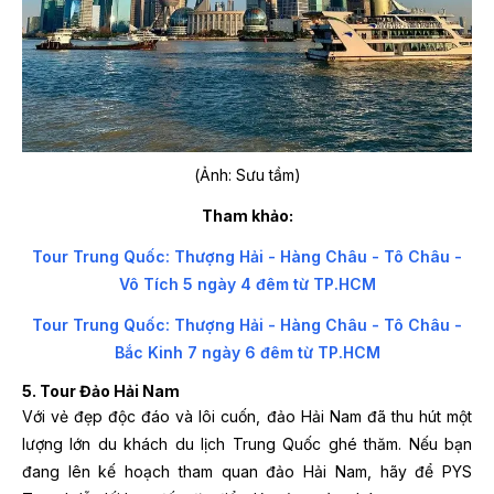
(Ảnh: Sưu tầm)
Tham khảo:
Tour Trung Quốc: Thượng Hải - Hàng Châu - Tô Châu -
Vô Tích 5 ngày 4 đêm từ TP.HCM
Tour Trung Quốc: Thượng Hải - Hàng Châu - Tô Châu -
Bắc Kinh 7 ngày 6 đêm từ TP.HCM
5. Tour Đảo Hải Nam
Với vẻ đẹp độc đáo và lôi cuốn, đảo Hải Nam đã thu hút một
lượng lớn du khách du lịch Trung Quốc ghé thăm. Nếu bạn
đang lên kế hoạch tham quan đảo Hải Nam, hãy để PYS