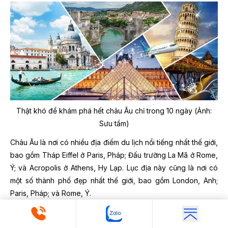
Thật khó để khám phá hết châu Âu chỉ trong 10 ngày (Ảnh:
Sưu tầm)
Châu Âu là nơi có nhiều địa điểm du lịch nổi tiếng nhất thế giới,
bao gồm Tháp Eiffel ở Paris, Pháp; Đấu trường La Mã ở Rome,
Ý; và Acropolis ở Athens, Hy Lạp. Lục địa này cũng là nơi có
một số thành phố đẹp nhất thế giới, bao gồm London, Anh;
Paris, Pháp; và Rome, Ý.
Châu Âu là điểm đến phổ biến cho du khách từ khắp nơi trên
thế giới. Vì vậy, để trải nghiệm được nét đẹp Châu Âu quý