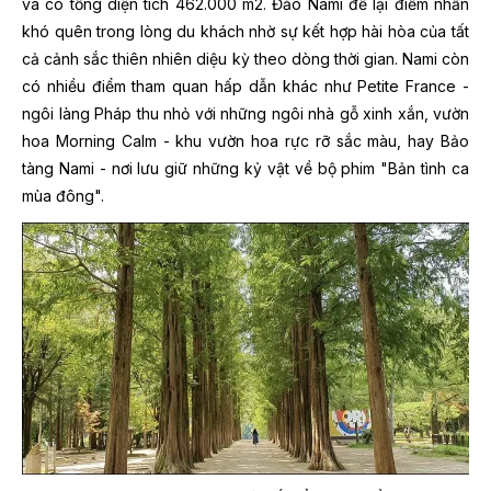
và có tổng diện tích 462.000 m2. Đảo Nami để lại điểm nhấn
khó quên trong lòng du khách nhờ sự kết hợp hài hòa của tất
cả cảnh sắc thiên nhiên diệu kỳ theo dòng thời gian. Nami còn
có nhiều điểm tham quan hấp dẫn khác như Petite France -
ngôi làng Pháp thu nhỏ với những ngôi nhà gỗ xinh xắn, vườn
hoa Morning Calm - khu vườn hoa rực rỡ sắc màu, hay Bảo
tàng Nami - nơi lưu giữ những kỷ vật về bộ phim "Bản tình ca
mùa đông".