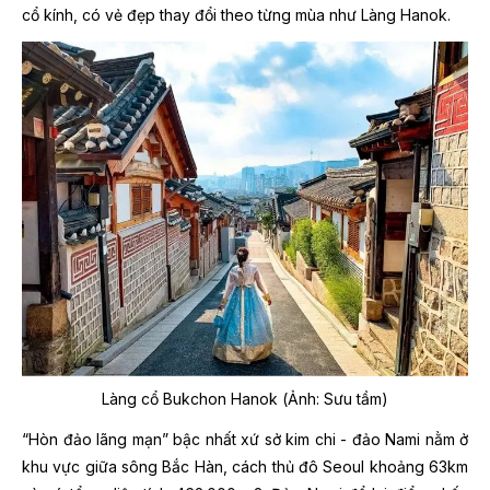
cổ kính, có vẻ đẹp thay đổi theo từng mùa như Làng Hanok.
Làng cổ Bukchon Hanok (Ảnh: Sưu tầm)
“Hòn đảo lãng mạn” bậc nhất xứ sở kim chi - đảo Nami nằm ở
khu vực giữa sông Bắc Hàn, cách thủ đô Seoul khoảng 63km