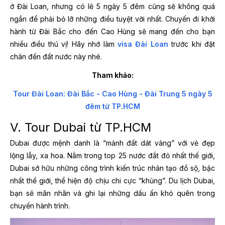
ở Đài Loan, nhưng có lẽ 5 ngày 5 đêm cũng sẽ không quá
ngắn để phải bỏ lỡ những điều tuyệt vời nhất. Chuyến đi khởi
hành từ Đài Bắc cho đến Cao Hùng sẽ mang đến cho bạn
nhiều điều thú vị! Hãy nhớ làm
visa Đài Loan
trước khi đặt
chân đến đất nước này nhé.
Tham khảo:
Tour Đài Loan: Đài Bắc - Cao Hùng - Đài Trung 5 ngày 5
đêm từ TP.HCM
V. Tour Dubai từ TP.HCM
Dubai được mệnh danh là “mảnh đất dát vàng” với vẻ đẹp
lộng lẫy, xa hoa. Nằm trong top 25 nước đắt đỏ nhất thế giới,
Dubai sở hữu những công trình kiến trúc nhân tạo đồ sộ, bậc
nhất thế giới, thể hiện độ chịu chi cực “khủng”. Du lịch Dubai,
bạn sẽ mãn nhãn và ghi lại những dấu ấn khó quên trong
chuyến hành trình.