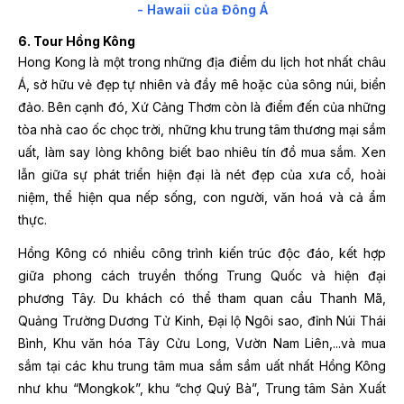
- Hawaii của Đông Á
6. Tour Hồng Kông
Hong Kong là một trong những địa điểm du lịch hot nhất châu
Á, sở hữu vẻ đẹp tự nhiên và đầy mê hoặc của sông núi, biển
đảo. Bên cạnh đó, Xứ Cảng Thơm còn là điểm đến của những
tòa nhà cao ốc chọc trời, những khu trung tâm thương mại sầm
uất, làm say lòng không biết bao nhiêu tín đồ mua sắm. Xen
lẫn giữa sự phát triển hiện đại là nét đẹp của xưa cổ, hoài
niệm, thể hiện qua nếp sống, con người, văn hoá và cả ẩm
thực.
Hồng Kông có nhiều công trình kiến trúc độc đáo, kết hợp
giữa phong cách truyền thống Trung Quốc và hiện đại
phương Tây. Du khách có thể tham quan cầu Thanh Mã,
Quảng Trường Dương Tử Kinh, Đại lộ Ngôi sao, đỉnh Núi Thái
Bình, Khu văn hóa Tây Cửu Long, Vườn Nam Liên,...và mua
sắm tại các khu trung tâm mua sắm sầm uất nhất Hồng Kông
như khu “Mongkok”, khu “chợ Quý Bà”, Trung tâm Sản Xuất