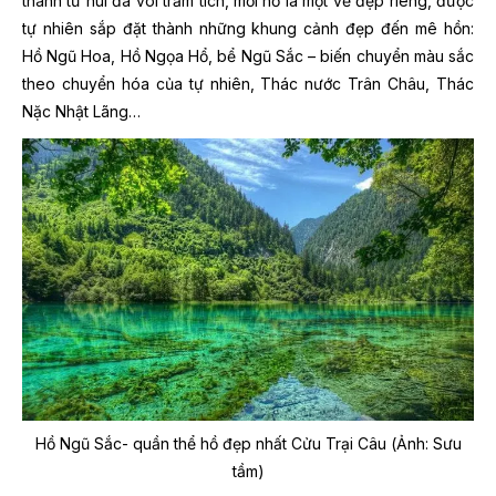
thành từ núi đá vôi trầm tích, mỗi hồ là một vẻ đẹp riêng, được
tự nhiên sắp đặt thành những khung cảnh đẹp đến mê hồn:
Hồ Ngũ Hoa, Hồ Ngọa Hổ, bể Ngũ Sắc – biến chuyển màu sắc
theo chuyển hóa của tự nhiên, Thác nước Trân Châu, Thác
Nặc Nhật Lãng…
Hồ Ngũ Sắc- quần thể hồ đẹp nhất Cửu Trại Câu (Ảnh: Sưu
tầm)