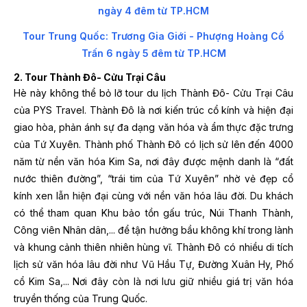
ngày 4 đêm từ TP.HCM
Tour Trung Quốc: Trương Gia Giới - Phượng Hoàng Cổ
Trấn 6 ngày 5 đêm từ TP.HCM
2. Tour Thành Đô- Cửu Trại Câu
Hè này không thể bỏ lỡ tour du lịch Thành Đô- Cửu Trại Câu
của PYS Travel. Thành Đô là nơi kiến trúc cổ kính và hiện đại
giao hòa, phản ánh sự đa dạng văn hóa và ẩm thực đặc trưng
của Tứ Xuyên. Thành phố Thành Đô có lịch sử lên đến 4000
năm từ nền văn hóa Kim Sa, nơi đây được mệnh danh là “đất
nước thiên đường”, “trái tim của Tứ Xuyên” nhờ vẻ đẹp cổ
kính xen lẫn hiện đại cùng với nền văn hóa lâu đời. Du khách
có thể tham quan Khu bảo tồn gấu trúc, Núi Thanh Thành,
Công viên Nhân dân,... để tận hưởng bầu không khí trong lành
và khung cảnh thiên nhiên hùng vĩ. Thành Đô có nhiều di tích
lịch sử văn hóa lâu đời như Vũ Hầu Tự, Đường Xuân Hy, Phố
cổ Kim Sa,... Nơi đây còn là nơi lưu giữ nhiều giá trị văn hóa
truyền thống của Trung Quốc.