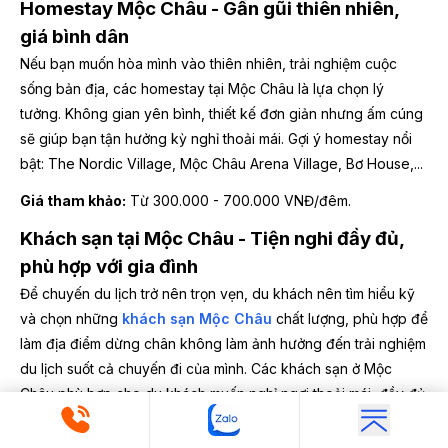
Homestay Mộc Châu - Gần gũi thiên nhiên,
giá bình dân
Nếu bạn muốn hòa mình vào thiên nhiên, trải nghiệm cuộc
sống bản địa, các homestay tại Mộc Châu là lựa chọn lý
tưởng. Không gian yên bình, thiết kế đơn giản nhưng ấm cúng
sẽ giúp bạn tận hưởng kỳ nghỉ thoải mái. Gợi ý homestay nổi
bật: The Nordic Village, Mộc Châu Arena Village, Bơ House,...
Giá tham khảo:
Từ 300.000 - 700.000 VNĐ/đêm.
Khách sạn tại Mộc Châu - Tiện nghi đầy đủ,
phù hợp với gia đình
Để chuyến du lịch trở nên trọn vẹn, du khách nên tìm hiểu kỹ
và chọn những
khách sạn Mộc Châu
chất lượng, phù hợp để
làm địa điểm dừng chân không làm ảnh hưởng đến trải nghiệm
du lịch suốt cả chuyến đi của mình. Các khách sạn ở Mộc
Châu phù hợp cho du khách muốn nghỉ ngơi thoải mái, đầy đủ
tiện nghi. Từ khách sạn bình dân đến cao cấp, tất cả đều đáp
ứng nhu cầu đa dạng của khách du lịch.