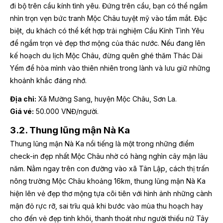
đi bộ trên cầu kính tình yêu. Đứng trên cầu, bạn có thể ngắm
nhìn trọn vẹn bức tranh Mộc Châu tuyệt mỹ vào tầm mắt. Đặc
biệt, du khách có thể kết hợp trải nghiệm Cầu Kính Tình Yêu
để ngắm trọn vẻ đẹp thơ mộng của thác nước. Nếu đang lên
kế hoạch du lịch Mộc Châu, đừng quên ghé thăm Thác Dải
Yếm để hòa mình vào thiên nhiên trong lành và lưu giữ những
khoảnh khắc đáng nhớ.
Địa chỉ:
Xã Mường Sang, huyện Mộc Châu, Sơn La.
Giá vé:
50.000 VNĐ/người.
3.2. Thung lũng mận Nà Ka
Thung lũng mận Nà Ka nổi tiếng là một trong những điểm
check-in đẹp nhất Mộc Châu nhờ có hàng nghìn cây mận lâu
năm. Nằm ngay trên con đường vào xã Tân Lập, cách thị trấn
nông trường Mộc Châu khoảng 16km, thung lũng mận Nà Ka
hiện lên vẻ đẹp thơ mộng tựa cõi tiên với hình ảnh những cành
mận đỏ rực rỡ, sai trĩu quả khi bước vào mùa thu hoạch hay
cho đến vẻ đẹp tinh khôi, thanh thoát như người thiếu nữ Tây