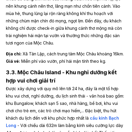
nên khung cảnh nên thơ, lãng mạn như chốn tiên cảnh. Vào
mùa hè, thung lũng lại rộn ràng không khí thu hoạch với
những chùm mận chín đỏ mọng, ngọt lịm. Đến đây, du khách
không chỉ được check-in giữa khung cảnh thơ mộng mà còn
trải nghiệm hái mận tại vườn và thưởng thức những đặc sản
tươi ngon của Mộc Châu.
Địa chỉ:
Xã Tân Lập, cách trung tâm Mộc Châu khoảng 16km.
Giá vé:
Miễn phí vào vườn, phí hái mận tính theo kg.
3.3. Mộc Châu Island - Khu nghỉ dưỡng kết
hợp vui chơi giải trí
Được xây dựng với quy mô lên tới 24 ha, đây là một tổ hợp
khu vui chơi, nghỉ dưỡng, du lịch sinh thái - văn hoá bao gồm:
khu Bungalow, khách sạn 5 sao, nhà hàng, bể bơi, khu vui
chơi cho trẻ em, các trò chơi mạo hiểm,... Đặc biệt, thu hút
khách du lịch đến với khu phức hợp nhất là
cầu kính Bạch
Long
- Với chiều dài 632m làm bằng kính siêu cường lực dày