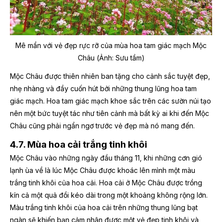
Mê mẩn với vẻ đẹp rực rỡ của mùa hoa tam giác mạch Mộc
Châu (Ảnh: Sưu tầm)
Mộc Châu được thiên nhiên ban tặng cho cảnh sắc tuyệt đẹp,
nhẹ nhàng và đầy cuốn hút bởi những thung lũng hoa tam
giác mạch. Hoa tam giác mạch khoe sắc trên các sườn núi tạo
nên một bức tuyệt tác như tiên cảnh mà bất kỳ ai khi đến Mộc
Châu cũng phải ngẩn ngơ trước vẻ đẹp mà nó mang đến.
4.7. Mùa hoa cải trắng tinh khôi
Mộc Châu vào những ngày đầu tháng 11, khi những cơn gió
lạnh ùa về là lúc Mộc Châu được khoác lên mình một màu
trắng tinh khôi của hoa cải. Hoa cải ở Mộc Châu được trồng
kín cả một quả đồi kéo dài trong một khoảng không rộng lớn.
Màu trắng tinh khôi của hoa cải trên những thung lũng bạt
ngàn sẽ khiến bạn cảm nhận được một vẻ đẹp tinh khôi và