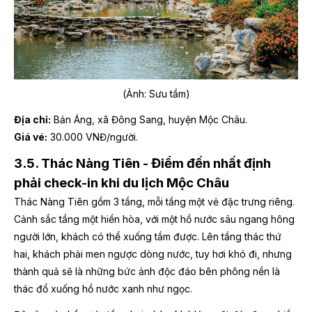
(Ảnh: Sưu tầm)
Địa chỉ:
Bản Áng, xã Đông Sang, huyện Mộc Châu.
Giá vé:
30.000 VNĐ/người.
3.5. Thác Nàng Tiên - Điểm đến nhất định
phải check-in khi du lịch Mộc Châu
Thác Nàng Tiên gồm 3 tầng, mỗi tầng một vẻ đặc trưng riêng.
Cảnh sắc tầng một hiền hòa, với một hồ nước sâu ngang hông
người lớn, khách có thể xuống tắm được. Lên tầng thác thứ
hai, khách phải men ngược dòng nước, tuy hơi khó đi, nhưng
thành quả sẽ là những bức ảnh độc đáo bên phông nền là
thác đổ xuống hồ nước xanh như ngọc.