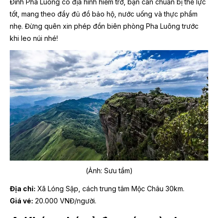
Đỉnh Pha Luông có địa hình hiểm trở, bạn cần chuẩn bị thể lực
tốt, mang theo đầy đủ đồ bảo hộ, nước uống và thực phẩm
nhẹ. Đừng quên xin phép đồn biên phòng Pha Luông trước
khi leo núi nhé!
(Ảnh: Sưu tầm)
Địa chỉ:
Xã Lóng Sập, cách trung tâm Mộc Châu 30km.
Giá vé:
20.000 VNĐ/người.