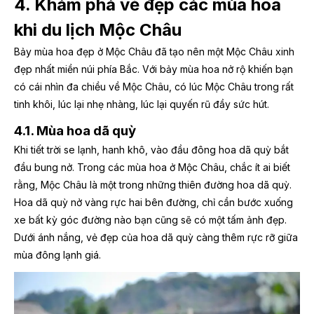
4. Khám phá vẻ đẹp các mùa hoa
khi du lịch Mộc Châu
Bảy mùa hoa đẹp ở Mộc Châu đã tạo nên một Mộc Châu xinh
đẹp nhất miền núi phía Bắc. Với bảy mùa hoa nở rộ khiến bạn
có cái nhìn đa chiều về Mộc Châu, có lúc Mộc Châu trong rất
tinh khôi, lúc lại nhẹ nhàng, lúc lại quyến rũ đầy sức hút.
4.1. Mùa hoa dã quỳ
Khi tiết trời se lạnh, hanh khô, vào đầu đông hoa dã quỳ bắt
đầu bung nở. Trong các mùa hoa ở Mộc Châu, chắc ít ai biết
rằng, Mộc Châu là một trong những thiên đường hoa dã quỳ.
Hoa dã quỳ nở vàng rực hai bên đường, chỉ cần bước xuống
xe bất kỳ góc đường nào bạn cũng sẽ có một tấm ảnh đẹp.
Dưới ánh nắng, vẻ đẹp của hoa dã quỳ càng thêm rực rỡ giữa
mùa đông lạnh giá.