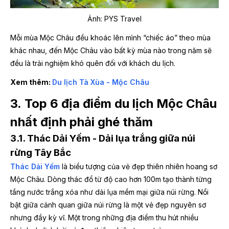
Ảnh: PYS Travel
Mỗi mùa Mộc Châu đều khoác lên mình “chiếc áo” theo mùa
khác nhau, đến Mộc Châu vào bất kỳ mùa nào trong năm sẽ
đều là trải nghiệm khó quên đối với khách du lịch.
Xem thêm:
Du lịch Tà Xùa - Mộc Châu
3. Top 6 địa điểm du lịch Mộc Châu
nhất định phải ghé thăm
3.1. Thác Dải Yếm - Dải lụa trắng giữa núi
rừng Tây Bắc
Thác Dải Yếm
là biểu tượng của vẻ đẹp thiên nhiên hoang sơ
Mộc Châu. Dòng thác đổ từ độ cao hơn 100m tạo thành từng
tầng nước trắng xóa như dải lụa mềm mại giữa núi rừng. Nổi
bật giữa cảnh quan giữa núi rừng là một vẻ đẹp nguyên sơ
nhưng đầy kỳ vĩ. Một trong những địa điểm thu hút nhiều