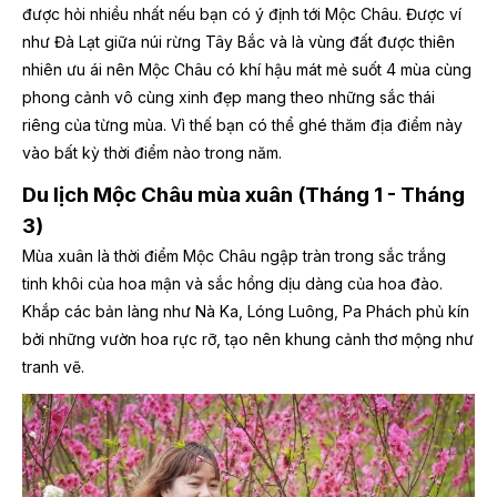
được hỏi nhiều nhất nếu bạn có ý định tới Mộc Châu. Được ví
như Đà Lạt giữa núi rừng Tây Bắc và là vùng đất được thiên
nhiên ưu ái nên Mộc Châu có khí hậu mát mẻ suốt 4 mùa cùng
phong cảnh vô cùng xinh đẹp mang theo những sắc thái
riêng của từng mùa. Vì thế bạn có thể ghé thăm địa điểm này
vào bất kỳ thời điểm nào trong năm.
Du lịch Mộc Châu mùa xuân (Tháng 1 - Tháng
3)
Mùa xuân là thời điểm Mộc Châu ngập tràn trong sắc trắng
tinh khôi của hoa mận và sắc hồng dịu dàng của hoa đào.
Khắp các bản làng như Nà Ka, Lóng Luông, Pa Phách phủ kín
bởi những vườn hoa rực rỡ, tạo nên khung cảnh thơ mộng như
tranh vẽ.