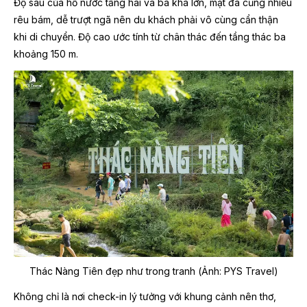
Độ sâu của hồ nước tầng hai và ba khá lớn, mặt đá cũng nhiều
rêu bám, dễ trượt ngã nên du khách phải vô cùng cẩn thận
khi di chuyển. Độ cao ước tính từ chân thác đến tầng thác ba
khoảng 150 m.
Thác Nàng Tiên đẹp như trong tranh (Ảnh: PYS Travel)
Không chỉ là nơi check-in lý tưởng với khung cảnh nên thơ,