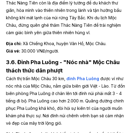
Thác Nàng Tiên còn là địa điểm lý tưởng để du khách thư
giãn, hòa mình vào thiên nhiên trong lành và tận hưởng bầu
không khí mát lạnh của núi rừng Tây Bắc. Khi du lịch Mộc
Châu, đừng quên ghé thăm Thác Nàng Tiên để trải nghiệm
cảm giác bình yên giữa thiên nhiên hùng vĩ.
Địa chỉ:
Xã Chiềng Khoa, huyện Vân Hồ, Mộc Châu.
Giá vé:
30.000 VNĐ/người.
3.6. Đỉnh Pha Luông - "Nóc nhà" Mộc Châu
thách thức dân phượt
Cách thị trấn Mộc Châu 30 km,
đỉnh Pha Luông
được ví như
nóc nhà của Mộc Châu, nằm giữa biên giới Việt - Lào. Từ đồn
biên phòng Pha Luông ở chân lên tới đỉnh núi phải mất 3 - 4
tiếng đi bộ. Pha Luông cao hơn 2.000 m. Quãng đường chinh
phục Pha Luông khá khó, đòi hỏi sự kiên trì của người muốn
khám phá thực sự. Nơi đỉnh núi chênh vênh bạn sẽ cảm nhận
vẻ đẹp của mây trời lộng gió.