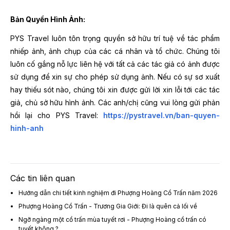
Bản Quyền Hình Ảnh:
PYS Travel luôn tôn trọng quyền sở hữu trí tuệ về tác phẩm
nhiếp ảnh, ảnh chụp của các cá nhân và tổ chức. Chúng tôi
luôn cố gắng nỗ lực liên hệ với tất cả các tác giả có ảnh được
sử dụng để xin sự cho phép sử dụng ảnh. Nếu có sự sơ xuất
hay thiếu sót nào, chúng tôi xin được gửi lời xin lỗi tới các tác
giả, chủ sở hữu hình ảnh. Các anh/chị cũng vui lòng gửi phản
hồi lại cho PYS Travel:
https://pystravel.vn/ban-quyen-
hinh-anh
Các tin liên quan
Hướng dẫn chi tiết kinh nghiệm đi Phượng Hoàng Cổ Trấn năm 2026
Phượng Hoàng Cổ Trấn - Trương Gia Giới: Đi là quên cả lối về
Ngỡ ngàng một cổ trấn mùa tuyết rơi - Phượng Hoàng cổ trấn có
tuyết không ?