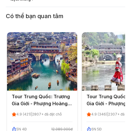
Có thể bạn quan tâm
Tour Trung Quốc: Trương
Tour Trung Quốc: 
Gia Giới - Phượng Hoàng
Gia Giới - Phượng 
Cổ Trấn 5 ngày 4 đêm từ
cổ trấn - Miêu trại
4.9
(
421
)
|
2807
+ đã đặt chỗ
4.9
(
346
)
|
2307
+ đã đặt
Hà Nội - Nghỉ lễ 30/4 -
Nhung 6 ngày 5 đê
1/5/2026 (Đã kết thúc)
Nội - Nghỉ lễ 30/4 -
5
N
4
Đ
12.089.000đ
6
N
5
Đ
15