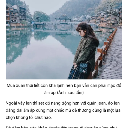
Mùa xuân thời tiết còn khá lạnh nên bạn vẫn cần phải mặc đồ
ấm áp (Ảnh: sưu tầm)
Ngoài váy len thì set đồ năng động hơn với quần jean, áo len
dáng dài ấm áp cùng một chiếc mũ dễ thương cũng là một lựa
chọn không tồi chút nào.
Để đảm bảo sức khỏe, thuận tiện trong di chuyển cũng như