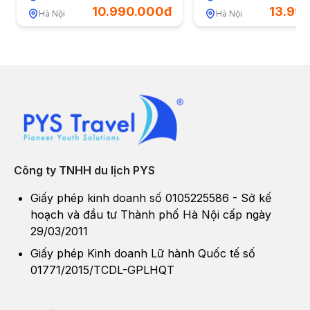
1/5/2026 (Đã kết t
10.990.000đ
13.99
Hà Nội
Hà Nội
Công ty TNHH du lịch PYS
Giấy phép kinh doanh số 0105225586 - Sở kế
hoạch và đầu tư Thành phố Hà Nội cấp ngày
29/03/2011
Giấy phép Kinh doanh Lữ hành Quốc tế số
01771/2015/TCDL-GPLHQT