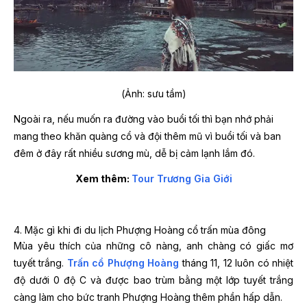
(Ảnh: sưu tầm)
Ngoài ra, nếu muốn ra đường vào buổi tối thì bạn nhớ phải
mang theo khăn quàng cổ và đội thêm mũ vì buổi tối và ban
đêm ở đây rất nhiều sương mù, dễ bị cảm lạnh lắm đó.
Xem thêm:
Tour Trương Gia Giới
4. Mặc gì khi đi du lịch Phượng Hoàng cổ trấn mùa đông
Mùa yêu thích của những cô nàng, anh chàng có giấc mơ
tuyết trắng.
Trấn cổ Phượng Hoàng
tháng 11, 12 luôn có nhiệt
độ dưới 0 độ C và được bao trùm bằng một lớp tuyết trắng
càng làm cho bức tranh Phượng Hoàng thêm phần hấp dẫn.