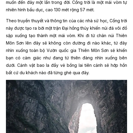
muốn đến đây một lần trong đời. Cổng trời là một mái vòm tự
nhiên hình bầu dục, cao 130 mét rộng 57 mét.
Theo truyền thuyết và thông tin của các nhà sử học, Cổng trời
này được tạo ra bởi một trận Đại hồng thủy khiến núi đá vôi đổ
sập xuống tạo thành một mái vòm. Khi đi từ chân núi Thiên
Môn Sơn lên đây sẽ không còn đường đi nào khác, từ đây
nhìn xuống toàn bộ Vườn quốc gia Thiên Môn Sơn sẽ khiến
bạn có cảm giác như đang từ thiên đàng nhìn xuống bên
dưới. Cảnh vật bao la đầy vẻ bồng lai tiên cảnh sẽ hớp hồn
bất cứ du khách nào đã từng ghé qua đây.