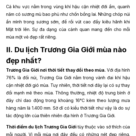
Cả khu vực nằm trong vùng khí hậu cận nhiệt đới ẩm, quanh
năm có sương mù bao phủ như chốn bồng lai. Những chóp núi
ẩn mình trong sương sớm, để rồi vút cao đầy kiêu hãnh khi
Mặt trời lên. Sự đa dạng của cảnh quan mang đến cho mỗi
mùa một vẻ đẹp rất riêng.
II. Du lịch Trương Gia Giới mùa nào
đẹp nhất?
Trương Gia Giới nơi thời tiết thay đổi theo mùa.
Với địa hình
76% là đồi núi, Trương Gia Giới nằm trong vành đai khí hậu
cận nhiệt đới gió mùa. Tuy nhiên, thời tiết nơi đây lại có sự thay
đổi mạnh mẽ theo mùa. Thông thường, nhiệt độ trung bình ở
đây chỉ dao động trong khoảng 16°C kèm theo lượng mưa
hàng năm là 1.400 mm. Sở dĩ có kiểu thời tiết như vậy là do sự
tác động lớn của thiên nhiên địa hình ở Trương Gia Giới.
Thời điểm du lịch Trương Gia Giới
tùy thuộc vào sở thích của
mỗi người. Vì mỗi mùa nơi đây đều có những nét đẹp riêng.