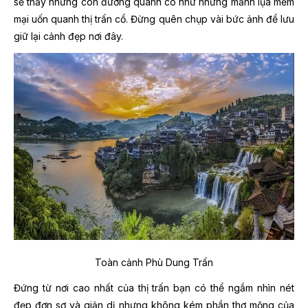
sẽ thấy những con đường quanh co như những mảnh lụa mềm
mại uốn quanh thị trấn cổ. Đừng quên chụp vài bức ảnh để lưu
giữ lại cảnh đẹp nơi đây.
Toàn cảnh Phù Dung Trấn
Đứng từ nơi cao nhất của thị trấn bạn có thể ngắm nhìn nét
đẹp đơn sơ và giản dị nhưng không kém phần thơ mộng của