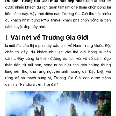
Du lịch Trương Gia Giới mùa nào
đẹp nhất
luôn là chủ đề
được nhiều khách du lịch quan tâm khi ghé thăm chốn bồng lai
tiên cảnh này. Vậy thời điểm nào Trương Gia Giới thu hút nhiều
du khách nhất, cùng
PYS Travel
khám phá chốn bồng lai tiên
cảnh tuyệt đẹp này nhé.
I. Vài nét về Trương Gia Giới
là một địa cấp thị ở phía tây bắc tỉnh Hồ Nam, Trung Quốc. Đặt
chân tới đây, du khách như lạc vào thế giới bồng lai tiên
cảnh... Đây cũng là thiên đường du lịch với vô số cảnh đẹp
thần tiên: từ núi non, sông nước hữu tình đến những thung
lũng nên thơ, khu rừng nguyên sinh hoang dã. Đặc biệt, với
rừng đá sa thạch hung vĩ, Trương Gia Giới còn được mệnh
danh là “Pandora trên Trái đất”.