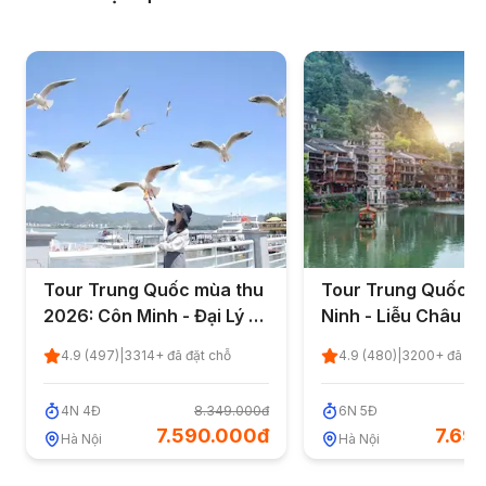
Tour Trung Quốc mùa thu
Tour Trung Quốc:
2026: Côn Minh - Đại Lý 4
Ninh - Liễu Châu -
ngày 4 đêm từ Hà Nội
Hoàng Cổ Trấn - P
4.9
(
497
)
|
3314
+ đã đặt chỗ
4.9
(
480
)
|
3200
+ đã đặt
(Đường bộ)
Dung Cổ Trấn - Tr
Gia Giới 6 ngày 5 đ
4
N
4
Đ
8.349.000đ
6
N
5
Đ
8
Hà Nội
7.590.000đ
7.69
Hà Nội
Hà Nội