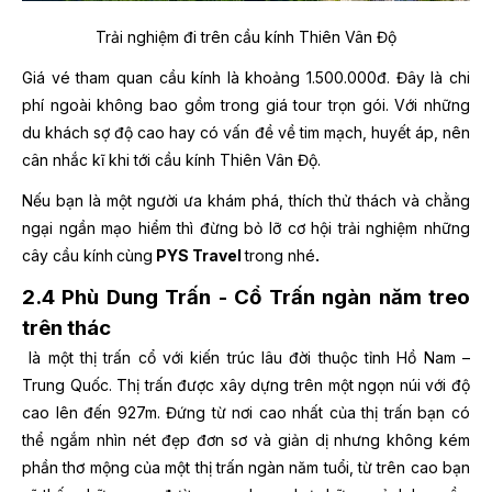
Trải nghiệm đi trên cầu
kính Thiên Vân Độ
Giá vé tham quan cầu kính là khoảng 1.500.000đ. Đây là chi
phí ngoài không bao gồm trong giá tour trọn gói. Với những
du khách sợ độ cao hay có vấn đề về tim mạch, huyết áp, nên
cân nhắc kĩ khi tới cầu kính Thiên Vân Độ.
Nếu bạn là một người ưa khám phá, thích thử thách và chằng
ngại ngần mạo hiểm thì đừng bỏ lỡ cơ hội trải nghiệm những
cây cầu kính
cùng
PYS Travel
trong
nhé
.
2.4 Phù Dung Trấn - Cổ Trấn ngàn năm treo
trên thác
là một thị trấn cổ với kiến trúc lâu đời thuộc tỉnh Hồ Nam –
Trung Quốc. Thị trấn được xây dựng trên một ngọn núi với độ
cao lên đến 927m. Đứng từ nơi cao nhất của thị trấn bạn có
thể ngắm nhìn nét đẹp đơn sơ và giản dị nhưng không kém
phần thơ mộng của một thị trấn ngàn năm tuổi, từ trên cao bạn