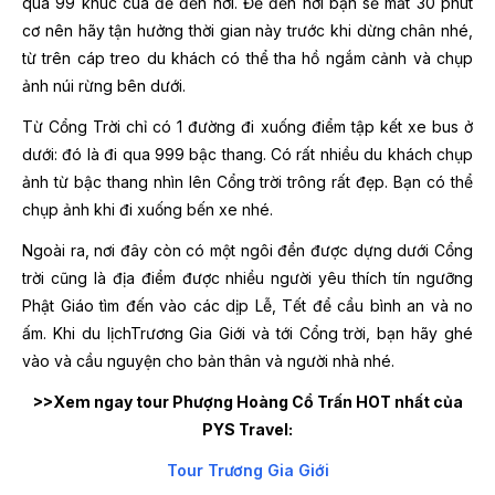
qua 99 khúc cua để đến nơi. Để đến nơi bạn sẽ mất 30 phút
cơ nên hãy tận hưởng thời gian này trước khi dừng chân nhé,
từ trên cáp treo du khách có thể tha hồ ngắm cảnh và chụp
ảnh núi rừng bên dưới.
Từ Cổng Trời chỉ có 1 đường đi xuống điểm tập kết xe bus ở
dưới: đó là đi qua 999 bậc thang. Có rất nhiều du khách chụp
ảnh từ bậc thang nhìn lên Cổng trời trông rất đẹp. Bạn có thể
chụp ảnh khi đi xuống bến xe nhé.
Ngoài ra, nơi đây còn có một ngôi đền được dựng dưới Cổng
trời cũng là địa điểm được nhiều người yêu thích tín ngưỡng
Phật Giáo tìm đến vào các dịp Lễ, Tết để cầu bình an và no
ấm. Khi du lịchTrương Gia Giới và tới Cổng trời, bạn hãy ghé
vào và cầu nguyện cho bản thân và người nhà nhé.
>>Xem ngay tour Phượng Hoàng Cổ Trấn HOT nhất của
PYS Travel:
Tour Trương Gia Giới