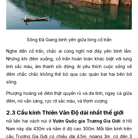
Sông Đà Giang bình yên giữa lòng cổ trấn
Nghe đến cổ trấn, chắc ai cũng nghĩ nơi đây yên bình lắm.
Những khi đêm xuống, cổ trấn hoàn toàn khác biệt với lung
linh sắc màu, âm thanh sôi động. Ai yêu thích cuộc sống về
đêm chắc chắc không thể bỏ qua các quán bar hai bên bờ
sông.
Phượng hoàng về đêm thật quyến rũ và đa tình, ngay cả giữa
đêm, nó vẫn sáng, rực rỡ sắc màu, và thịnh vượng.
2.3 Cầu kính Thiên Vân Độ dài nhất thế giới
nối liền hai vách núi ở
Vườn Quốc gia Trương Gia Giới
ở Hồ
Nam này dài 430m và nằm ở độ cao 300m. Mỗi tấm kính trên
cầu Trương Gia Giới có chiều dài 4.5m, ngang 3m, có đến 3