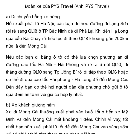
Đoàn xe của PYS Travel (Ảnh: PYS Travel)
a) Di chuyển bằng xe riêng
Nếu xuất phát từ Hà Nội, các bạn đi theo đường đi Lạng Sơn
rồi rẽ sang QL18 ở TP Bắc Ninh để đi Phả Lại. Khi đến Hạ Long
qua cầu Bãi Cháy rồi tiếp tục đi theo QL18 khoảng gần 200km
nữa là đến Móng Cái.
Nếu các bạn đi bằng ô tô có thể lựa chọn phương án đi
đường cao tốc Hà Nội – Hải Phòng và rẽ ra ở nút QL10, đi
thẳng đường QL10 sang Tp Uông Bí rồi đi tiếp theo QL18 hoặc
có thể đi qua cao tốc Hải phòng - Hạ Long để đến Móng Cái.
Đến đây bạn có thể hỏi người dân địa phương chỗ gửi ô tô
qua đêm an toàn với giá cả hợp lý nhất.
b) Xe khách giường nằm
Xe đi Móng Cái thường xuất phát vào buổi tối ở bến xe Mỹ
Đình và đến Móng Cái mất khoảng 1 đêm. Chính vì vậy, tốt
nhất bạn nên xuất phát từ tối để đến Móng Cái vào sáng sớm