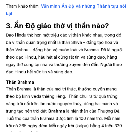
Tham khảo thêm:
Văn minh Ấn Độ và những Thành tựu nổi
bật
3. Ấn Độ giáo thờ vị thần nào?
Đạo Hindu thờ hơn một triệu các vị thần khác nhau, trong đó,
ba vị thần quan trọng nhất là thần Shiva – đấng tạo hóa và
thần Vishnu – đấng bảo vệ muôn loài và Brahma. Đã là người
theo đạo Hindu, hầu hết ai cũng rất tin và sùng đạo, hàng
ngày thờ cúng tại nhà và thường xuyên đến đền. Người theo
đạo Hindu hết sức tin và sùng đạo.
Thần Brahma
Thần Brahma là thần của mọi tri thức, thường xuyên mang
theo bộ kinh veda thiêng liêng. Thần chui ra từ quả trứng
vàng trôi nổi trên làn nước nguyên thủy, dùng hai mảnh vỏ
trứng tạo nên trời đất.
Brahma
là hiện thân của Thượng Đế.
Tuổi thọ của thần Brahma được tính là 100 năm trời. Mỗi năm
trời có 365 ngày đêm. Mỗi ngày trời (kalpa) bằng 4 triệu 320