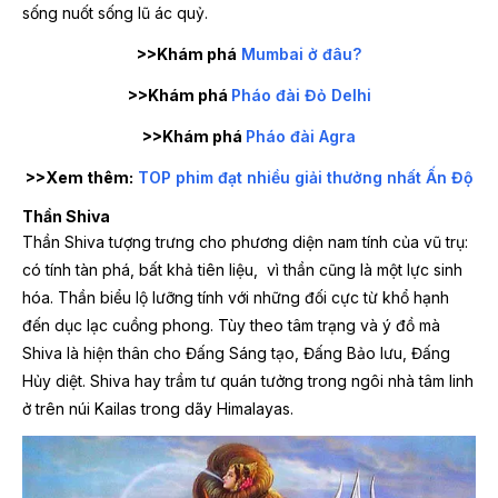
sống nuốt sống lũ ác quỷ.
>>Khám phá
Mumbai ở đâu?
>>Khám phá
Pháo đài Đỏ Delhi
>>Khám phá
Pháo đài Agra
>>Xem thêm:
TOP phim đạt nhiều giải thưởng nhất Ấn Độ
Thần Shiva
Thần Shiva tượng trưng cho phương diện nam tính của vũ trụ:
có tính tàn phá, bất khả tiên liệu, vì thần cũng là một lực sinh
hóa. Thần biểu lộ lưỡng tính với những đối cực từ khổ hạnh
đến dục lạc cuồng phong. Tùy theo tâm trạng và ý đồ mà
Shiva là hiện thân cho Đấng Sáng tạo, Đấng Bảo lưu, Đấng
Hủy diệt. Shiva hay trầm tư quán tưởng trong ngôi nhà tâm linh
ở trên núi Kailas trong dãy Himalayas.