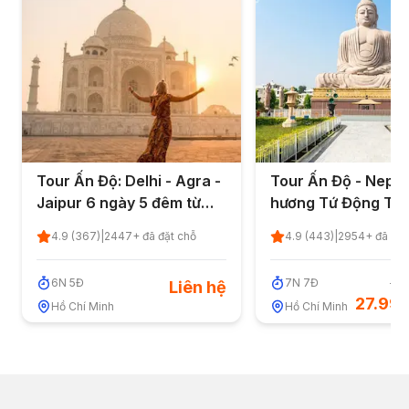
Tour Ấn Độ: Delhi - Agra -
Tour Ấn Độ - Nepal
Jaipur 6 ngày 5 đêm từ
hương Tứ Động Tâ
TP.HCM - Quốc Khánh 2/9
ngày 7 đêm từ TP.
4.9
(
367
)
|
2447
+ đã đặt chỗ
4.9
(
443
)
|
2954
+ đã đặt
Quốc Khánh 2/9
6
N
5
Đ
7
N
7
Đ
30.
Liên hệ
27.99
Hồ Chí Minh
Hồ Chí Minh