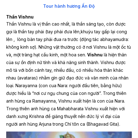
Tour hành hương Ấn Độ
Thần Vishnu
Thần Vishnu là vị thần cao nhất, là thần sáng tạo, còn được
gọi là thần tay phải (tay phải đưa lên,khuỷu tay gấp lại cong
lên , lòng bàn tay phải đua ra trước (động tác abhayamudra:
không kinh sợ). Những vật thường có ở nơi Vishnu là một ốc tù
và, một tràng hạt cầu kinh, một hoa sen.
Vishnu
là hiện thân
của sự ổn định nữ tính và khả năng sinh thành. Vishnu được
mô tả với bốn cánh tay, nhiều đầu, có nhiều hóa thân khác
nhau (avataras) nhằm gìn giữ đạo đức và văn minh của nhân
loại. Narayanna (con cua Nara: người đầu tiên, bằng hữu)
được hiểu là “nơi cư ngụ chung của con người”. Trong thiên
anh hùng ca Ramayanna, Vishnu xuất hiện là con của Nara.
Trong thiên anh hùng ca Mahabharata Vishnu xuất hiện với
danh xưng Krishna để giảng thuyết nền đức lý vĩ đại của
người anh hùng Arjuna trong Chí tôn ca (Bhagavad Gita).