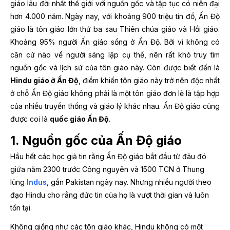
giáo lâu đời nhất thế giới với nguồn gốc và tập tục có niên đại
hơn 4.000 năm. Ngày nay, với khoảng 900 triệu tín đồ, Ấn Độ
giáo là tôn giáo lớn thứ ba sau Thiên chúa giáo và Hồi giáo.
Khoảng 95% người Ấn giáo sống ở Ấn Độ. Bởi vì không có
căn cứ nào về người sáng lập cụ thể, nên rất khó truy tìm
nguồn gốc và lịch sử của tôn giáo này. Còn được biết đến là
Hindu giáo ở Ấn Độ
, điểm khiến tôn giáo này trở nên độc nhất
ở chỗ Ấn Độ giáo không phải là một tôn giáo đơn lẻ là tập hợp
của nhiều truyền thống và giáo lý khác nhau. Ấn Độ giáo cũng
được coi là
quốc giáo Ấn Độ
.
1. Nguồn gốc của Ấn Độ giáo
Hầu hết các học giả tin rằng Ấn Độ giáo bắt đầu từ đâu đó
giữa năm 2300 trước Công nguyên và 1500 TCN ở Thung
lũng
Indus
, gần Pakistan ngày nay. Nhưng nhiều người theo
đạo Hindu cho rằng đức tin của họ là vượt thời gian và luôn
tồn tại.
Không giống như các tôn giáo khác, Hindu không có một