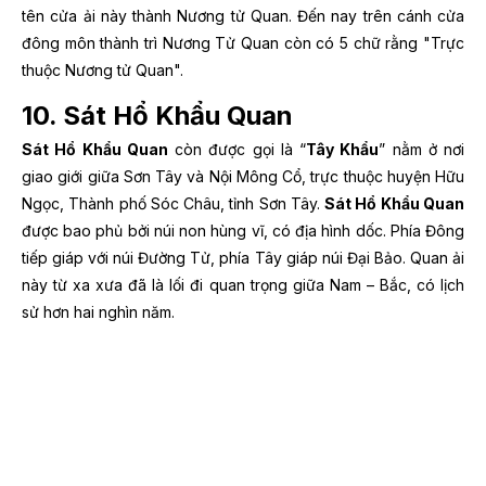
tên cửa ải này thành Nương tử Quan. Đến nay trên cánh cửa
đông môn thành trì Nương Tử Quan còn có 5 chữ rằng "Trực
thuộc Nương tử Quan".
10. Sát Hổ Khẩu Quan
Sát Hổ Khẩu Quan
còn được gọi là “
Tây Khẩu
” nằm ở nơi
giao giới giữa Sơn Tây và Nội Mông Cổ, trực thuộc huyện Hữu
Ngọc, Thành phố Sóc Châu, tỉnh Sơn Tây.
Sát Hổ Khẩu Quan
được bao phủ bởi núi non hùng vĩ, có địa hình dốc. Phía Đông
tiếp giáp với núi Đường Tử, phía Tây giáp núi Đại Bảo. Quan ải
này từ xa xưa đã là lối đi quan trọng giữa Nam – Bắc, có lịch
sử hơn hai nghìn năm.