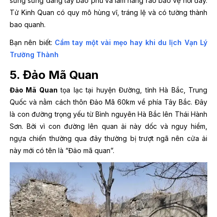
sừng sững dang tay bảo phủ và làm hàng rào bảo vệ nơi đây.
Tử Kinh Quan có quy mô hùng vĩ, tráng lệ và có tường thành
bao quanh.
Bạn nên biết:
Cầm tay một vài mẹo hay khi du lịch Vạn Lý
Trường Thành
5. Đảo Mã Quan
Đảo Mã Quan
tọa lạc tại huyện Đường, tỉnh Hà Bắc, Trung
Quốc và nằm cách thôn Đảo Mã 60km về phía Tây Bắc. Đây
là con đường trọng yếu từ Bình nguyên Hà Bắc lên Thái Hành
Sơn. Bởi vì con đường lên quan ải này dốc và nguy hiểm,
ngựa chiến thường qua đây thường bị trượt ngã nên cửa ải
này mới có tên là “Đảo mã quan”.