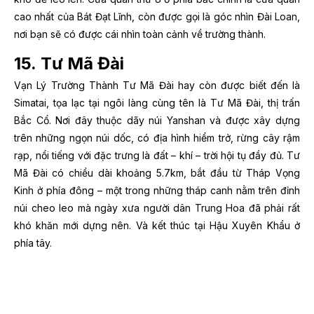
cao nhất của Bát Đạt Lĩnh, còn được gọi là góc nhìn Đài Loan,
nơi bạn sẽ có được cái nhìn toàn cảnh về trường thành.
15. Tư Mã Đài
Vạn Lý Trường Thành Tư Mã Đài hay còn được biết đến là
Simatai, tọa lạc tại ngôi làng cùng tên là Tư Mã Đài, thị trấn
Bắc Cổ. Nơi đây thuộc dãy núi Yanshan và được xây dựng
trên những ngọn núi dốc, có địa hình hiểm trở, rừng cây rậm
rạp, nổi tiếng với đặc trưng là đất – khí – trời hội tụ đầy đủ. Tư
Mã Đài có chiều dài khoảng 5.7km, bắt đầu từ Tháp Vọng
Kinh ở phía đông – một trong những tháp canh nằm trên đỉnh
núi cheo leo mà ngày xưa người dân Trung Hoa đã phải rất
khó khăn mới dựng nên. Và kết thúc tại Hậu Xuyên Khẩu ở
phía tây.