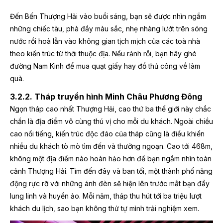
Đến Bến Thượng Hải vào buổi sáng, bạn sẽ được nhìn ngắm
những chiếc tàu, phà đầy màu sắc, nhẹ nhàng lướt trên sóng
nước rồi hoà lẫn vào không gian tịch mịch của các toà nhà
theo kiến trúc từ thời thuộc địa. Nếu rảnh rỗi, bạn hãy ghé
đường Nam Kinh để mua quạt giấy hay đồ thủ công về làm
quà.
3.2.2. Tháp truyền hình Minh Châu Phương Đông
Ngọn tháp cao nhất Thượng Hải, cao thứ ba thế giới này chắc
chắn là địa điểm vô cùng thú vị cho mỗi du khách. Ngoài chiều
cao nổi tiếng, kiến trúc độc đáo của tháp cũng là điều khiến
nhiều du khách tò mò tìm đến và thưởng ngoạn. Cao tới 468m,
không một địa điểm nào hoàn hảo hơn để bạn ngắm nhìn toàn
cảnh Thượng Hải. Tìm đến đây và ban tối, một thành phố năng
động rực rỡ với những ánh đèn sẽ hiện lên trước mắt bạn đầy
lung linh và huyền ảo. Mỗi năm, tháp thu hút tới ba triệu lượt
khách du lịch, sao bạn không thử tự mình trải nghiệm xem.