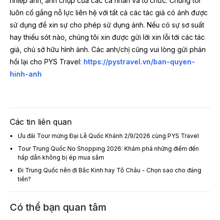
nhiếp ảnh, ảnh chụp của các cá nhân và tổ chức. Chúng tôi
luôn cố gắng nỗ lực liên hệ với tất cả các tác giả có ảnh được
sử dụng để xin sự cho phép sử dụng ảnh. Nếu có sự sơ suất
hay thiếu sót nào, chúng tôi xin được gửi lời xin lỗi tới các tác
giả, chủ sở hữu hình ảnh. Các anh/chị cũng vui lòng gửi phản
hồi lại cho PYS Travel:
https://pystravel.vn/ban-quyen-
hinh-anh
Các tin liên quan
Ưu đãi Tour mừng Đại Lễ Quốc Khánh 2/9/2026 cùng PYS Travel
Tour Trung Quốc No Shopping 2026: Khám phá những điểm đến
hấp dẫn không bị ép mua sắm
Đi Trung Quốc nên đi Bắc Kinh hay Tô Châu - Chọn sao cho đáng
tiền?
Có thể bạn quan tâm