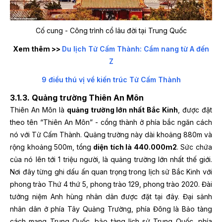
Cố cung - Công trình cổ lâu đời tại Trung Quốc
Xem thêm >>
Du lịch Tử Cấm Thành: Cẩm nang từ A đến
Z
9 điều thú vị về kiến trúc Tử Cấm Thành
3.1.3. Quảng trường Thiên An Môn
Thiên An Môn là
quảng trường lớn nhất Bắc Kinh
, được đặt
theo tên “Thiên An Môn” - cổng thành ở phía bắc ngăn cách
nó với Tử Cấm Thành. Quảng trường này dài khoảng 880m và
rộng khoảng 500m, tổng
diện tích là 440.000m2
. Sức chứa
của nó lên tới 1 triệu người, là quảng trường lớn nhất thế giới.
Nơi đây từng ghi dấu ấn quan trọng trong lịch sử Bắc Kinh với
phong trào Thứ 4 thứ 5, phong trào 129, phong trào 2020. Đài
tưởng niệm Anh hùng nhân dân được đặt tại đây. Đại sảnh
nhân dân ở phía Tây Quảng Trường, phía Đông là Bảo tàng
cách mạng Trung Quốc, bảo tàng lịch sử Trung Quốc, phía