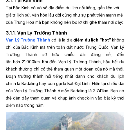
3.1. Tại Bắc Kinh
Tại Bắc Kinh có vô số địa điểm du lịch nổi tiếng, gắn liền với
giá trị lịch sử, văn hóa lâu đời cũng như sự phát triển mạnh mẽ
của Trung Hoa mà bạn không nên bỏ lỡ khi ghé thăm nơi đây:
3.1.1. Vạn Lý Trường Thành
Vạn Lý Trường Thành
có lẽ là địa
điểm du lịch “hot”
không
chỉ của Bắc Kinh mà trên toàn đất nước Trung Quốc. Vạn Lý
Trường Thành sở hữu chiều dài đáng nể, đến
tận hơn 21.000km. Khi đến Vạn Lý Trường Thành, hầu hết du
khách thường chỉ có thể tham quan một đoạn của nó mà thôi.
Đoạn trường thành nổi tiếng nhất dành cho khách du lịch
chính là Badaling hay còn gọi là Bát Đạt Lĩnh. Hiện tại chiều dài
của Vạn Lý Trường Thành ở mốc Badaling là 3.741km. Bạn có
thể đến đây tham quan và chụp ảnh check-in vào bất kỳ thời
điểm nào trong năm.