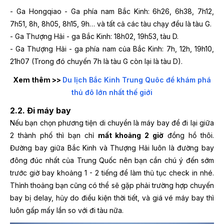
- Ga Hongqiao - Ga phía nam Bắc Kinh: 6h26, 6h38, 7h12,
7h51, 8h, 8h05, 8h15, 9h… và tất cả các tàu chạy đều là tàu G.
- Ga Thượng Hải - ga Bắc Kinh: 18h02, 19h53, tàu D.
- Ga Thượng Hải - ga phía nam của Bắc Kinh: 7h, 12h, 19h10,
21h07 (Trong đó chuyến 7h là tàu G còn lại là tàu D).
Xem thêm >>
Du lịch Bắc Kinh Trung Quôc để khám phá
thủ đô lớn nhất thế giới
2.2. Đi máy bay
Nếu bạn chọn phương tiện di chuyển là máy bay để đi lại giữa
2 thành phố thì bạn chỉ
mất khoảng 2 giờ
đồng hồ thôi.
Đường bay giữa Bắc Kinh và Thượng Hải luôn là đường bay
đông đúc nhất của Trung Quốc nên bạn cần chú ý đến sớm
trước giờ bay khoảng 1 - 2 tiếng để làm thủ tục check in nhé.
Thỉnh thoảng bạn cũng có thể sẽ gặp phải trường hợp chuyến
bay bị delay, hủy do điều kiện thời tiết, và giá vé máy bay thì
luôn gấp mấy lần so với đi tàu nữa.