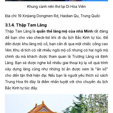
Khung cảnh nên thơ tại Di Hòa Viên
Địa chỉ: 19 Xinjiang Dongmen Rd, Haidian Qu, Trung Quốc
3.1.4. Thập Tam Lăng
Thập Tam Lăng là
quần thể lăng mộ của nhà Minh
rất đáng
để bạn cho vào check-list khi đi du lịch Bắc Kinh tự túc. Để
đến được khu lăng mộ cổ, bạn cần đi qua một chiếc cổng cao
14m. Khu di tích có rất nhiều ngôi mộ cổ nhưng có hai ngôi mộ
chính du mà khách được tham quan là Trường Lăng và Định
Lăng. Bạn sẽ được nghe kể nhiều giai thoại kỳ lạ về quá trình
xây dựng lăng cũng như những bí ẩn được xem là "ẩn số"
cho đến tận thời hiện đại. Nếu bạn là người yêu thích sử sách
Trung Hoa thì đây là điểm nhấn tuyệt vời cho chuyến du lịch
Bắc Kinh tự túc đấy.