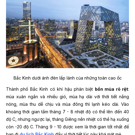
Bắc Kinh dưới ánh đèn lấp lánh của những toàn cao ốc
Thành phố Bắc Kinh có khí hậu phân biệt
bốn mùa rõ rệt
:
mùa xuân ngắn và nhiều gió, mùa hạ dài với thời tiết nắng
nóng, mùa thu dễ chịu và mùa đông thì lạnh kéo dài. Vào
khoảng thời gian tầm tháng 7 - 8 nhiệt độ có thể lên đến 40
độ C, nhưng ngược lại, tháng Giêng nền nhiệt có thể hạ xuống
còn -20 độ C. Tháng 9 - 10 được xem là thời gian tốt nhất để
bạn đi
du lịch Bắc Kinh
đấy vì thời tiết lúc này khá mát mẻ.