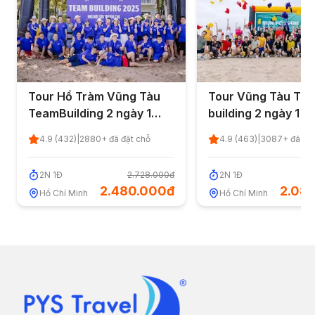
Tour Hồ Tràm Vũng Tàu
Tour Vũng Tàu Te
TeamBuilding 2 ngày 1
building 2 ngày 1 đ
đêm từ TP.HCM 2026
TP.HCM 2026
4.9
(
432
)
|
2880
+ đã đặt chỗ
4.9
(
463
)
|
3087
+ đã đặ
2
N
1
Đ
2.728.000đ
2
N
1
Đ
2
2.480.000đ
2.08
Hồ Chí Minh
Hồ Chí Minh