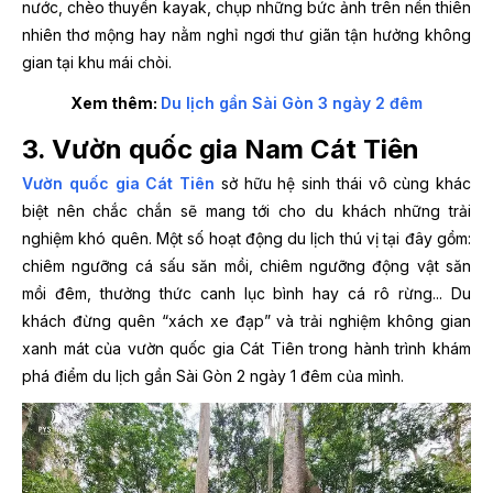
nước, chèo thuyền kayak, chụp những bức ảnh trên nền thiên
nhiên thơ mộng hay nằm nghỉ ngơi thư giãn tận hưởng không
gian tại khu mái chòi.
Xem thêm:
Du lịch gần Sài Gòn 3 ngày 2 đêm
3. Vườn quốc gia Nam Cát Tiên
Vườn quốc gia Cát Tiên
sở hữu hệ sinh thái vô cùng khác
biệt nên chắc chắn sẽ mang tới cho du khách những trải
nghiệm khó quên. Một số hoạt động du lịch thú vị tại đây gồm:
chiêm ngưỡng cá sấu săn mồi, chiêm ngưỡng động vật săn
mồi đêm, thưởng thức canh lục bình hay cá rô rừng... Du
khách đừng quên “xách xe đạp” và trải nghiệm không gian
xanh mát của vườn quốc gia Cát Tiên trong hành trình khám
phá điểm du lịch gần Sài Gòn 2 ngày 1 đêm của mình.