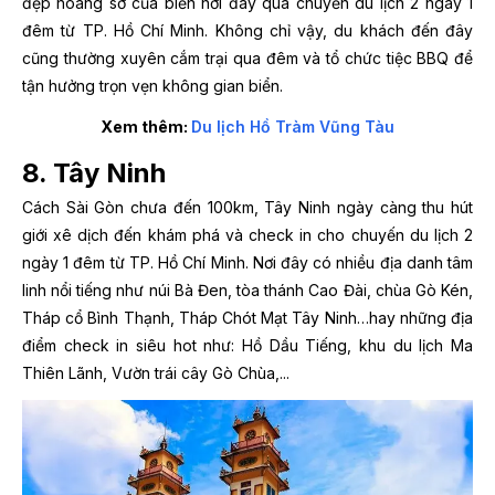
đẹp hoang sơ của biển nơi đây qua chuyến du lịch 2 ngày 1
đêm từ TP. Hồ Chí Minh. Không chỉ vậy, du khách đến đây
cũng thường xuyên cắm trại qua đêm và tổ chức tiệc BBQ để
tận hưởng trọn vẹn không gian biển.
Xem thêm:
Du lịch Hồ Tràm Vũng Tàu
8. Tây Ninh
Cách Sài Gòn chưa đến 100km, Tây Ninh ngày càng thu hút
giới xê dịch đến khám phá và check in cho chuyến du lịch 2
ngày 1 đêm từ TP. Hồ Chí Minh. Nơi đây có nhiều địa danh tâm
linh nổi tiếng như núi Bà Đen, tòa thánh Cao Đài, chùa Gò Kén,
Tháp cổ Bình Thạnh, Tháp Chót Mạt Tây Ninh…hay những địa
điểm check in siêu hot như: Hồ Dầu Tiếng, khu du lịch Ma
Thiên Lãnh, Vườn trái cây Gò Chùa,...