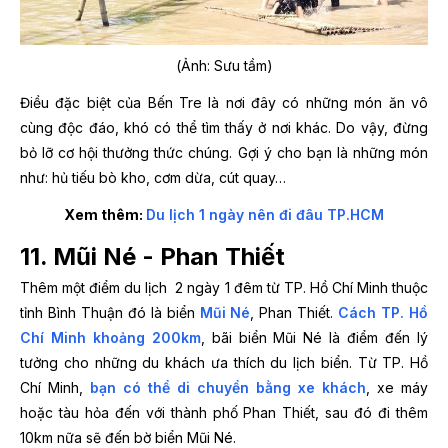
(Ảnh: Sưu tầm)
Điều đặc biệt của Bến Tre là nơi đây có những món ăn vô
cùng độc đáo, khó có thể tìm thấy ở nơi khác. Do vậy, đừng
bỏ lỡ cơ hội thưởng thức chúng. Gợi ý cho bạn là những món
như: hủ tiếu bò kho, cơm dừa, cút quay…
Xem thêm:
Du lịch 1 ngày nên đi đâu TP.HCM
11. Mũi Né - Phan Thiết
Thêm một điểm du lịch 2 ngày 1 đêm từ TP. Hồ Chí Minh thuộc
tỉnh Bình Thuận đó là biển
Mũi Né
, Phan Thiết.
Cách TP. Hồ
Chí Minh khoảng 200km
, bãi biển Mũi Né là điểm đến lý
tưởng cho những du khách ưa thích du lịch biển. Từ TP. Hồ
Chí Minh,
bạn có thể di chuyển bằng xe khách
, xe máy
hoặc tàu hỏa đến với thành phố Phan Thiết, sau đó đi thêm
10km nữa sẽ đến bờ biển Mũi Né.