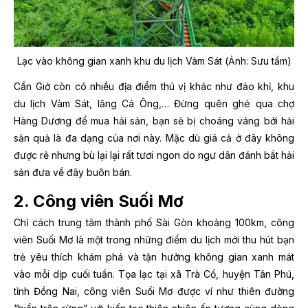
Lạc vào không gian xanh khu du lịch Vàm Sát (Ảnh: Sưu tầm)
Cần Giờ còn có nhiều địa điểm thú vị khác như đảo khỉ, khu
du lịch Vàm Sát, lăng Cá Ông,… Đừng quên ghé qua chợ
Hàng Dương để mua hải sản, bạn sẽ bị choáng váng bởi hải
sản quả là đa dạng của nơi này. Mặc dù giá cả ở đây không
được rẻ nhưng bù lại lại rất tươi ngon do ngư dân đánh bắt hải
sản đưa về đây buôn bán.
2. Công viên Suối Mơ
Chỉ cách trung tâm thành phố Sài Gòn khoảng 100km, công
viên Suối Mơ là một trong những điểm du lịch mới thu hút bạn
trẻ yêu thích khám phá và tận hưởng không gian xanh mát
vào mỗi dịp cuối tuần. Tọa lạc tại xã Trà Cổ, huyện Tân Phú,
tỉnh Đồng Nai, công viên Suối Mơ được ví như thiên đường