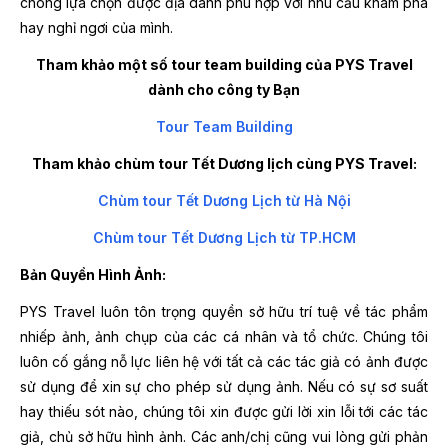
chóng lựa chọn được địa danh phù hợp với nhu cầu khám phá
hay nghỉ ngơi của mình.
Tham khảo một số tour team building của PYS Travel
dành cho công ty Bạn
Tour Team Building
Tham khảo chùm tour Tết Dương lịch cùng PYS Travel:
Chùm tour Tết Dương Lịch từ Hà Nội
Chùm tour Tết Dương Lịch từ TP.HCM
Bản Quyền Hình Ảnh:
PYS Travel luôn tôn trọng quyền sở hữu trí tuệ về tác phẩm
nhiếp ảnh, ảnh chụp của các cá nhân và tổ chức. Chúng tôi
luôn cố gắng nỗ lực liên hệ với tất cả các tác giả có ảnh được
sử dụng để xin sự cho phép sử dụng ảnh. Nếu có sự sơ suất
hay thiếu sót nào, chúng tôi xin được gửi lời xin lỗi tới các tác
giả, chủ sở hữu hình ảnh. Các anh/chị cũng vui lòng gửi phản