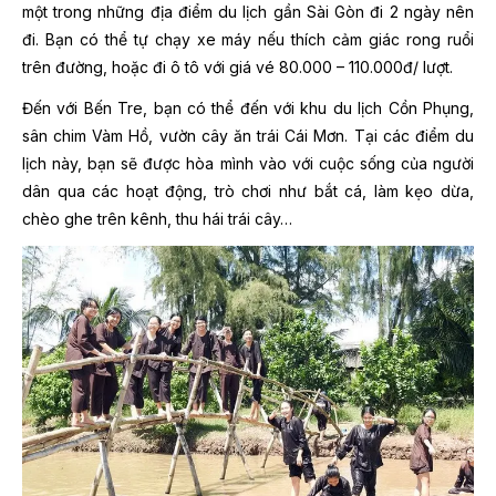
một trong những địa điểm du lịch gần Sài Gòn đi 2 ngày nên
đi. Bạn có thể tự chạy xe máy nếu thích cảm giác rong ruổi
trên đường, hoặc đi ô tô với giá vé 80.000 – 110.000đ/ lượt.
Đến với Bến Tre, bạn có thể đến với khu du lịch Cồn Phụng,
sân chim Vàm Hồ, vườn cây ăn trái Cái Mơn. Tại các điểm du
lịch này, bạn sẽ được hòa mình vào với cuộc sống của người
dân qua các hoạt động, trò chơi như bắt cá, làm kẹo dừa,
chèo ghe trên kênh, thu hái trái cây…