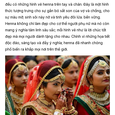
đều có những hình vẽ henna trên tay và chân. Đây là một hình
thức tượng trưng cho sự gắn bó sắt son của vợ và chồng, cho
sự màu mỡ; sinh sôi nảy nở và tinh yêu đôi lứa. bền vững.
Henna không chỉ làm đẹp cho cơ thể người phụ nữ mà nó còn
mang ý nghĩa tâm linh sâu sắc; mỗi hình vẽ như là lời chúc tốt
đẹp mà mọi người dành tặng cho nhau. Chính vì những họa tiết
độc đáo, sáng tạo và đầy ý nghĩa; henna đã nhanh chóng
phổ biến ra khắp mọi nơi trên thế giới.