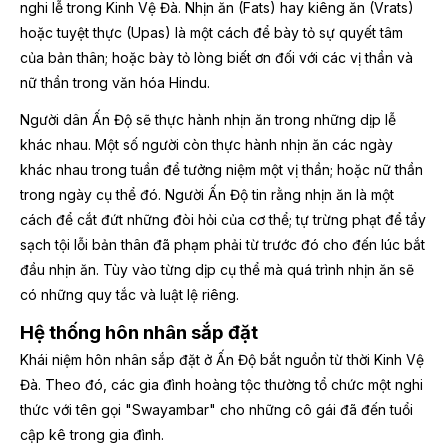
nghi lễ trong Kinh Vệ Đà. Nhịn ăn (Fats) hay kiêng ăn (Vrats)
hoặc tuyệt thực (Upas) là một cách để bày tỏ sự quyết tâm
của bản thân; hoặc bày tỏ lòng biết ơn đối với các vị thần và
nữ thần trong văn hóa Hindu.
Người dân Ấn Độ sẽ thực hành nhịn ăn trong những dịp lễ
khác nhau. Một số người còn thực hành nhịn ăn các ngày
khác nhau trong tuần để tưởng niệm một vị thần; hoặc nữ thần
trong ngày cụ thể đó. Người Ấn Độ tin rằng nhịn ăn là một
cách để cắt đứt những đòi hỏi của cơ thể; tự trừng phạt để tẩy
sạch tội lỗi bản thân đã phạm phải từ trước đó cho đến lúc bắt
đầu nhịn ăn. Tùy vào từng dịp cụ thể mà quá trình nhịn ăn sẽ
có những quy tắc và luật lệ riêng.
Hệ thống hôn nhân sắp đặt
Khái niệm hôn nhân sắp đặt ở Ấn Độ bắt nguồn từ thời Kinh Vệ
Đà. Theo đó, các gia đình hoàng tộc thường tổ chức một nghi
thức với tên gọi "Swayambar" cho những cô gái đã đến tuổi
cập kê trong gia đình.