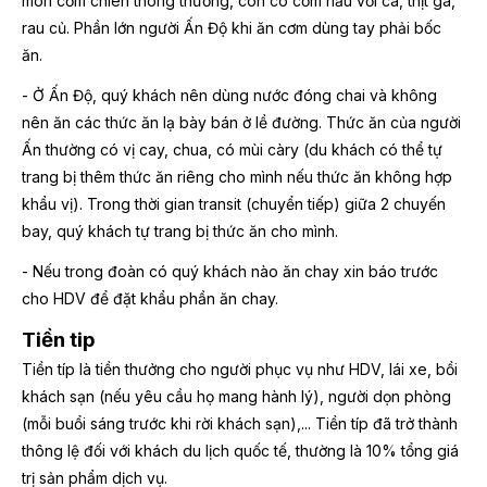
món cơm chiên thông thường, còn có cơm nấu với cá, thịt gà,
rau củ. Phần lớn người Ấn Độ khi ăn cơm dùng tay phải bốc
ăn.
- Ở Ấn Độ, quý khách nên dùng nước đóng chai và không
nên ăn các thức ăn lạ bày bán ở lề đường. Thức ăn của người
Ấn thường có vị cay, chua, có mùi càry (du khách có thể tự
trang bị thêm thức ăn riêng cho mình nếu thức ăn không hợp
khẩu vị). Trong thời gian transit (chuyển tiếp) giữa 2 chuyến
bay, quý khách tự trang bị thức ăn cho mình.
- Nếu trong đoàn có quý khách nào ăn chay xin báo trước
cho HDV để đặt khẩu phần ăn chay.
Tiền tip
Tiền típ là tiền thưởng cho người phục vụ như HDV, lái xe, bồi
khách sạn (nếu yêu cầu họ mang hành lý), người dọn phòng
(mỗi buổi sáng trước khi rời khách sạn),... Tiền típ đã trở thành
thông lệ đối với khách du lịch quốc tế, thường là 10% tổng giá
trị sản phẩm dịch vụ.