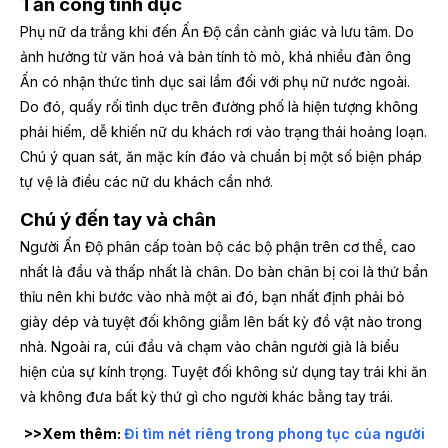
Tấn công tình dục
Phụ nữ da trắng khi đến Ấn Độ cần cảnh giác và lưu tâm. Do
ảnh hưởng từ văn hoá và bản tính tò mò, khá nhiều đàn ông
Ấn có nhận thức tình dục sai lầm đối với phụ nữ nước ngoài.
Do đó, quấy rối tình dục trên đường phố là hiện tượng không
phải hiếm, dễ khiến nữ du khách rơi vào trạng thái hoảng loạn.
Chú ý quan sát, ăn mặc kín đáo và chuẩn bị một số biện pháp
tự vệ là điều các nữ du khách cần nhớ.
Chú ý đến tay và chân
Người Ấn Độ phân cấp toàn bộ các bộ phận trên cơ thể, cao
nhất là đầu và thấp nhất là chân. Do bàn chân bị coi là thứ bẩn
thỉu nên khi bước vào nhà một ai đó, bạn nhất định phải bỏ
giày dép và tuyệt đối không giẫm lên bất kỳ đồ vật nào trong
nhà. Ngoài ra, cúi đầu và chạm vào chân người già là biểu
hiện của sự kính trọng. Tuyệt đối không sử dụng tay trái khi ăn
và không đưa bất kỳ thứ gì cho người khác bằng tay trái.
>>Xem thêm:
Đi tìm nét riêng trong phong tục của người