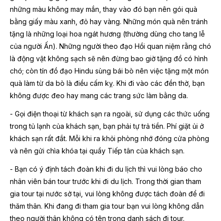
những màu không may mắn, thay vào đó bạn nên gói quà
bằng giấy màu xanh, đỏ hay vàng. Những món quà nên tránh
tặng là những loại hoa ngát hương (thường dùng cho tang lễ
của người Ấn). Những người theo đạo Hồi quan niệm rằng chó
là động vật không sạch sẽ nên đừng bao giờ tặng đồ có hình
chó; còn tín đồ đạo Hindu sùng bái bò nên việc tặng một món
quà làm từ da bò là điều cấm kỵ. Khi đi vào các đền thờ, bạn
không được đeo hay mang các trang sức làm bằng da.
- Gọi điện thoại từ khách sạn ra ngoài, sử dụng các thức uống
trong tủ lạnh của khách sạn, bạn phải tự trả tiền. Phí giặt ủi ở
khách sạn rất đắt. Mỗi khi ra khỏi phòng nhớ đóng cửa phòng
và nên gửi chìa khóa tại quầy Tiếp tân của khách sạn.
- Bạn có ý định tách đoàn khi đi du lịch thì vui lòng báo cho
nhân viên bán tour trước khi đi du lịch. Trong thời gian tham
gia tour tại nước sở tại, vui lòng không được tách đoàn để đi
thăm thân. Khi đang đi tham gia tour bạn vui lòng không dẫn
theo người thân không có tên trong danh sách đi tour.