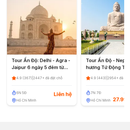
Tour Ấn Độ: Delhi - Agra -
Tour Ấn Độ - Nepal
Jaipur 6 ngày 5 đêm từ
hương Tứ Động Tâ
TP.HCM - Quốc Khánh 2/9
ngày 7 đêm từ TP.
4.9
(
367
)
|
2447
+ đã đặt chỗ
4.9
(
443
)
|
2954
+ đã đặt
Quốc Khánh 2/9
6
N
5
Đ
7
N
7
Đ
30.
Liên hệ
27.99
Hồ Chí Minh
Hồ Chí Minh