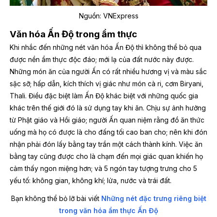
Nguồn: VNExpress
Văn hóa Ấn Độ trong ẩm thực
Khi nhắc đến những nét văn hóa Ấn Độ thì không thể bỏ qua
được nền ẩm thực độc đáo; mới lạ của đất nước này được.
Những món ăn của người Ấn có rất nhiều hương vị và màu sắc
sặc sỡ; hấp dẫn, kích thích vị giác như món cà ri, cơm Biryani,
Thali. Điều đặc biệt làm Ấn Độ khác biệt với những quốc gia
khác trên thế giới đó là sử dụng tay khi ăn. Chịu sự ảnh hưởng
từ Phật giáo và Hồi giáo; người Ấn quan niệm rằng đồ ăn thức
uống mà họ có được là cho đấng tối cao ban cho; nên khi đón
nhận phải đón lấy bằng tay trần một cách thành kính. Việc ăn
bằng tay cũng được cho là chạm đến mọi giác quan khiến họ
cảm thấy ngon miệng hơn; và 5 ngón tay tượng trưng cho 5
yếu tố: không gian, không khí; lửa, nước và trái đất.
Bạn không thể bỏ lỡ bài viết
Những nét đặc trưng riêng biệt
trong văn hóa ẩm thực Ấn Độ